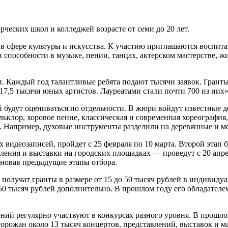
ческих школ и колледжей возрасте от семи до 20 лет.
в сфере культуры и искусства. К участию приглашаются воспита
ои способности в музыке, пении, танцах, актерском мастерстве,
. Каждый год талантливые ребята подают тысячи заявок. Гранты
о 17,5 тысячи юных артистов. Лауреатами стали почти 700 из ни
 будут оцениваться по отдельности. В жюри войдут известные д
ьклор, хоровое пение, классическая и современная хореография,
й. Например, духовые инструменты разделили на деревянные и 
видеозаписей, пройдет с 25 февраля по 10 марта. Второй этап 
ения и выставки на городских площадках — проведут с 20 апреля
иновав предыдущие этапы отбора.
олучат гранты в размере от 15 до 50 тысяч рублей в индивидуа
50 тысяч рублей дополнительно. В прошлом году его обладателе
ний регулярно участвуют в конкурсах разного уровня. В прошл
орожан около 13 тысяч концертов, представлений, выставок и ма