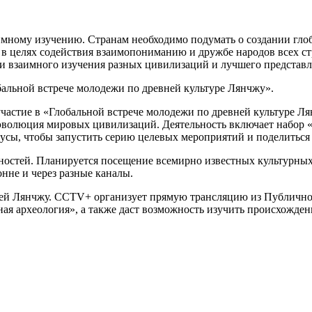
имному изучению. Странам необходимо подумать о создании глоб
 в целях содействия взаимопониманию и дружбе народов всех ст
и взаимного изучения разных цивилизаций и лучшего представл
альной встрече молодежи по древней культуре Лянчжу».
астие в «Глобальной встрече молодежи по древней культуре Лян
я эволюция мировых цивилизаций. Деятельность включает набор
сы, чтобы запустить серию целевых мероприятий и поделиться
остей. Планируется посещение всемирно известных культурных
онне и через разные каналы.
ией Лянчжу. CCTV+ организует прямую трансляцию из Публичной
чная археология», а также даст возможность изучить происхожде