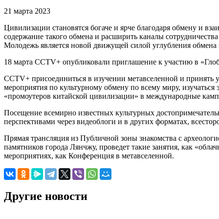
21 марта 2023
Цивилизации становятся богаче и ярче благодаря обмену и вза
содержание такого обмена и расширить каналы сотрудничества
Молодежь является новой движущей силой углубления обмена 
18 марта CCTV+ опубликовали приглашение к участию в «Глоб
CCTV+ присоединиться в изучении метавселенной и принять уч
мероприятия по культурному обмену по всему миру, изучатьс
«промоутеров китайской цивилизации» в международные кампу
Посещение всемирно известных культурных достопримечательн
перспективами через видеоблоги и в других форматах, всестор
Прямая трансляция из Публичной зоны знакомства с археолог
памятников города Лянчжу, проведет такие занятия, как «обла
мероприятиях, как Конференция в метавселенной.
Другие новости