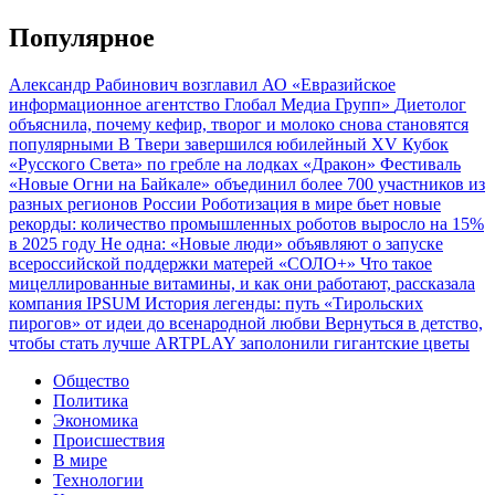
Популярное
Александр Рабинович возглавил АО «Евразийское
информационное агентство Глобал Медиа Групп»
Диетолог
объяснила, почему кефир, творог и молоко снова становятся
популярными
В Твери завершился юбилейный XV Кубок
«Русского Света» по гребле на лодках «Дракон»
Фестиваль
«Новые Огни на Байкале» объединил более 700 участников из
разных регионов России
Роботизация в мире бьет новые
рекорды: количество промышленных роботов выросло на 15%
в 2025 году
Не одна: «Новые люди» объявляют о запуске
всероссийской поддержки матерей «СОЛО+»
Что такое
мицеллированные витамины, и как они работают, рассказала
компания IPSUM
История легенды: путь «Тирольских
пирогов» от идеи до всенародной любви
Вернуться в детство,
чтобы стать лучше
ARTPLAY заполонили гигантские цветы
Общество
Политика
Экономика
Происшествия
В мире
Технологии