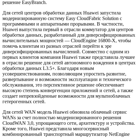
решение EasyBranch.
Для сетей центров обработки данных Huawei запустила
модернизированную систему Easy CloudFabric Solution с
программными и аппаратными прорывами. В частности,
Huawei выпустила первый в отрасли коммутатор для центров
обработки данных, разработанный для диверсифицированных
вычислительных мощностей — CloudEngine 16800-X, чтобы
помочь клиентам из разных отраслей перейти к эре
диверсифицированных вычислений. Совместно с одним из
первых клиентов компания Huawei также представила лучшее
в отрасли решение для сетей автономного вождения в центрах
обработки данных L3.5+. Благодаря новым
усовершенствованиям, позволяющим упростить развитие,
развертывание и возможности эксплуатации и технического
обслуживания, это перспективное решение обеспечивает
высокую степень конвергенции приложений и сетей, а также
создает непревзойденные возможности для мультиоблачных
гетерогенных сетей.
Для сетей WAN модель Huawei обновила облачный сервис
WANs за счет полностью модернизированного решения
CloudWAN 3,0, упрощающего сети, архитектуру и устройства.
Кроме того, Huawei представила многосервисный
комбинированный транспортный маршрутизатор NetEngine