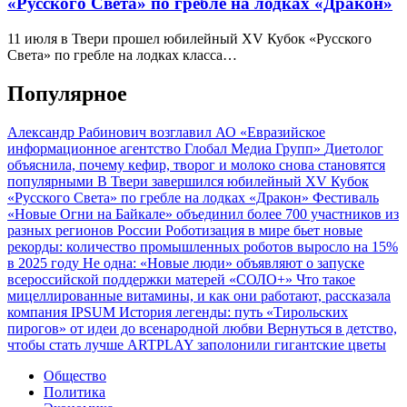
«Русского Света» по гребле на лодках «Дракон»
11 июля в Твери прошел юбилейный XV Кубок «Русского
Света» по гребле на лодках класса…
Популярное
Александр Рабинович возглавил АО «Евразийское
информационное агентство Глобал Медиа Групп»
Диетолог
объяснила, почему кефир, творог и молоко снова становятся
популярными
В Твери завершился юбилейный XV Кубок
«Русского Света» по гребле на лодках «Дракон»
Фестиваль
«Новые Огни на Байкале» объединил более 700 участников из
разных регионов России
Роботизация в мире бьет новые
рекорды: количество промышленных роботов выросло на 15%
в 2025 году
Не одна: «Новые люди» объявляют о запуске
всероссийской поддержки матерей «СОЛО+»
Что такое
мицеллированные витамины, и как они работают, рассказала
компания IPSUM
История легенды: путь «Тирольских
пирогов» от идеи до всенародной любви
Вернуться в детство,
чтобы стать лучше
ARTPLAY заполонили гигантские цветы
Общество
Политика