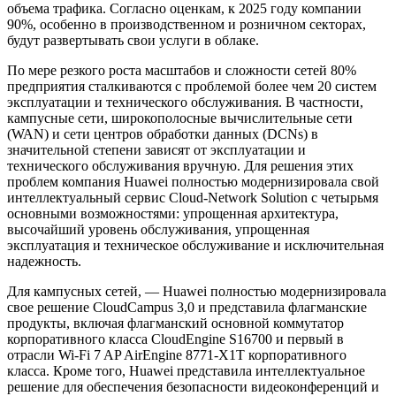
объема трафика. Согласно оценкам, к 2025 году компании
90%, особенно в производственном и розничном секторах,
будут развертывать свои услуги в облаке.
По мере резкого роста масштабов и сложности сетей 80%
предприятия сталкиваются с проблемой более чем 20 систем
эксплуатации и технического обслуживания. В частности,
кампусные сети, широкополосные вычислительные сети
(WAN) и сети центров обработки данных (DCNs) в
значительной степени зависят от эксплуатации и
технического обслуживания вручную. Для решения этих
проблем компания Huawei полностью модернизировала свой
интеллектуальный сервис Cloud-Network Solution с четырьмя
основными возможностями: упрощенная архитектура,
высочайший уровень обслуживания, упрощенная
эксплуатация и техническое обслуживание и исключительная
надежность.
Для кампусных сетей, — Huawei полностью модернизировала
свое решение CloudCampus 3,0 и представила флагманские
продукты, включая флагманский основной коммутатор
корпоративного класса CloudEngine S16700 и первый в
отрасли Wi-Fi 7 AP AirEngine 8771-X1T корпоративного
класса. Кроме того, Huawei представила интеллектуальное
решение для обеспечения безопасности видеоконференций и