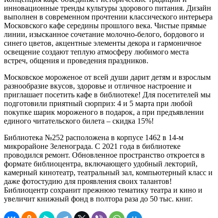
инновационные тренды культуры здорового питания. Дизайн
выполнен в современном прочтении классического интерьера
Московского кафе середины прошлого века. Чистые прямые
линии, изысканное сочетание молочно-белого, бордового и
синего цветов, акцентные элементы декора и гармоничное
освещение создают теплую атмосферу любимого места
встреч, общения и проведения праздников.
Московское мороженое от всей души дарит детям и взрослым
разнообразие вкусов, здоровье и отличное настроение и
приглашает посетить кафе в библиотеке! Для посетителей мы
подготовили приятный сюрприз: 4 и 5 марта при любой
покупке шарик мороженого в подарок, а при предъявлении
единого читательского билета – скидка 15%!
Библиотека №252 расположена в корпусе 1462 в 14-м
микрорайоне Зеленограда. С 2021 года в библиотеке
проводился ремонт. Обновленное пространство откроется в
формате библиоцентра, включающего удобный лекторий,
камерный кинотеатр, театральный зал, компьютерный класс и
даже фотостудию для проявления своих талантов!
Библиоцентр сохранит прежнюю тематику театра и кино и
увеличит книжный фонд в полтора раза до 50 тыс. книг.