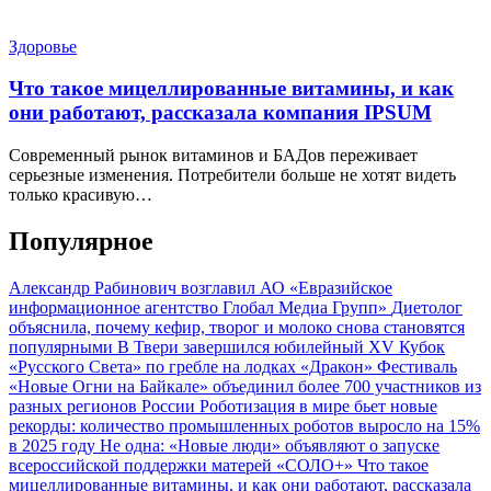
Здоровье
Что такое мицеллированные витамины, и как
они работают, рассказала компания IPSUM
Современный рынок витаминов и БАДов переживает
серьезные изменения. Потребители больше не хотят видеть
только красивую…
Популярное
Александр Рабинович возглавил АО «Евразийское
информационное агентство Глобал Медиа Групп»
Диетолог
объяснила, почему кефир, творог и молоко снова становятся
популярными
В Твери завершился юбилейный XV Кубок
«Русского Света» по гребле на лодках «Дракон»
Фестиваль
«Новые Огни на Байкале» объединил более 700 участников из
разных регионов России
Роботизация в мире бьет новые
рекорды: количество промышленных роботов выросло на 15%
в 2025 году
Не одна: «Новые люди» объявляют о запуске
всероссийской поддержки матерей «СОЛО+»
Что такое
мицеллированные витамины, и как они работают, рассказала