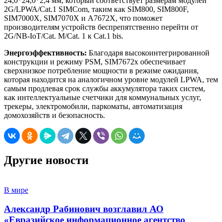
24,0*24,0*2,4 мм, который соответствует размерам модулей
2G/LPWA/Cat.1 SIMCom, таким как SIM800, SIM800F,
SIM7000X, SIM7070X и A7672X, что поможет
производителям устройств беспрепятственно перейти от
2G/NB-IoT/Cat. M/Cat. 1 к Cat.1 bis.
Энергоэффективность:
Благодаря высокоинтегрированной
конструкции и режиму PSM, SIM7672x обеспечивает
сверхнизкое потребление мощности в режиме ожидания,
которая находится на аналогичном уровне модулей LPWA, тем
самым продлевая срок службы аккумулятора таких систем,
как интеллектуальные счетчики для коммунальных услуг,
трекеры, электромобили, паркоматы, автоматизация
домохозяйств и безопасность.
Другие новости
В мире
Александр Рабинович возглавил АО
«Евразийское информационное агентство