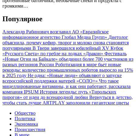
протеиновые батончики, необычные снеки и продукты с
громкими…
Популярное
Александр Рабинович возглавил АО «Евразийское
информационное агентство Глобал Медиа Групп»
Диетолог
объяснила, почему кефир, творог и молоко снова становятся
популярными
В Твери завершился юбилейный XV Кубок
«Русского Света» по гребле на лодках «Дракон»
Фестиваль
«Новые Огни на Байкале» объединил более 700 участников из
разных регионов России
Роботизация в мире бьет новые
рекорды: количество промышленных роботов выросло на 15%
в 2025 году
Не одна: «Новые люди» объявляют о запуске
всероссийской поддержки матерей «СОЛО+»
Что такое
мицеллированные витамины, и как они работают, рассказала
компания IPSUM
История легенды: путь «Тирольских
пирогов» от идеи до всенародной любви
Вернуться в детство,
чтобы стать лучше
ARTPLAY заполонили гигантские цветы
Общество
Политика
Экономика
Происшествия
В мире