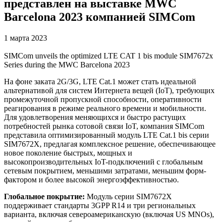
представлен на выставке MWC
Barcelona 2023 компанией SIMCom
1 марта 2023
SIMCom unveils the optimized LTE CAT 1 bis module SIM7672x
Series during the MWC Barcelona 2023
На фоне заката 2G/3G, LTE Cat.1 может стать идеальной
альтернативой для систем Интернета вещей (IoT), требующих
промежуточной пропускной способности, оперативности
реагирования в режиме реального времени и мобильности.
Для удовлетворения меняющихся и быстро растущих
потребностей рынка сотовой связи IoT, компания SIMCom
представила оптимизированный модуль LTE Cat.1 bis серии
SIM7672X, предлагая комплексное решение, обеспечивающее
новое поколение быстрых, мощных и
высокопроизводительных IoT-подключений с глобальным
сетевым покрытием, меньшими затратами, меньшим форм-
фактором и более высокой энергоэффективностью.
Глобальное покрытие:
Модуль серии SIM7672X
поддерживает стандарты 3GPP R14 и три региональных
варианта, включая североамериканскую (включая US MNOs),