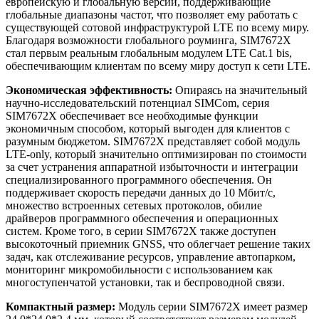
европейскую и глобальную версии, поддерживающие
глобальные диапазоны частот, что позволяет ему работать с
существующей сотовой инфраструктурой LTE по всему миру.
Благодаря возможности глобального роуминга, SIM7672X
стал первым реальным глобальным модулем LTE Cat.1 bis,
обеспечивающим клиентам по всему миру доступ к сети LTE.
Экономическая эффективность:
Опираясь на значительный
научно-исследовательский потенциал SIMCom, серия
SIM7672X обеспечивает все необходимые функции
экономичным способом, который выгоден для клиентов с
разумным бюджетом. SIM7672X представляет собой модуль
LTE-only, который значительно оптимизирован по стоимости
за счет устранения аппаратной избыточности и интеграции
специализированного программного обеспечения. Он
поддерживает скорость передачи данных до 10 Mбит/с,
множество встроенных сетевых протоколов, обилие
драйверов программного обеспечения и операционных
систем. Кроме того, в серии SIM7672X также доступен
высокоточный приемник GNSS, что облегчает решение таких
задач, как отслеживание ресурсов, управление автопарком,
мониторинг микромобильности с использованием как
многоступенчатой установки, так и беспроводной связи.
Компактный размер:
Модуль серии SIM7672X имеет размер