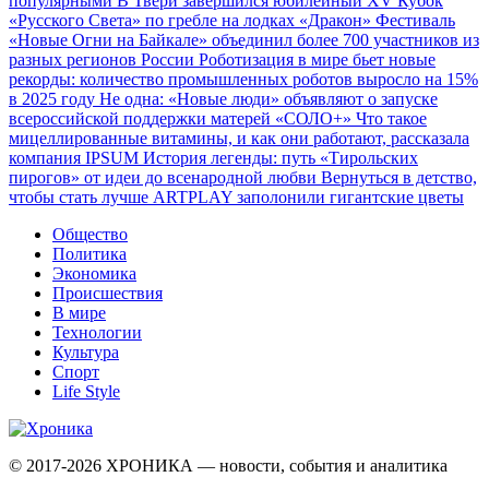
популярными
В Твери завершился юбилейный XV Кубок
«Русского Света» по гребле на лодках «Дракон»
Фестиваль
«Новые Огни на Байкале» объединил более 700 участников из
разных регионов России
Роботизация в мире бьет новые
рекорды: количество промышленных роботов выросло на 15%
в 2025 году
Не одна: «Новые люди» объявляют о запуске
всероссийской поддержки матерей «СОЛО+»
Что такое
мицеллированные витамины, и как они работают, рассказала
компания IPSUM
История легенды: путь «Тирольских
пирогов» от идеи до всенародной любви
Вернуться в детство,
чтобы стать лучше
ARTPLAY заполонили гигантские цветы
Общество
Политика
Экономика
Происшествия
В мире
Технологии
Культура
Спорт
Life Style
© 2017-2026
ХРОНИКА — новости, события и аналитика