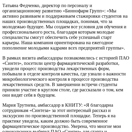
Татьяна Федченко, директор по персоналу и
организационному развитию «Биннофарм Групп»: «Мы
активно развиваем и поддерживаем стажировки студентов на
наших производственных площадках, понимая, что за
молодежью будущее. Мы создаем все условия для обучения и
профессионального роста, благодаря которым молодые
специалисты смогут обеспечить себе успешный старт
карьеры. Наша компания ориентирована на ежегодное
пополнение молодыми кадрами всех предприятий группы».
В рамках визита амбассадоры познакомились с историей ПАО
«Синтез», посетили центр фармацевтической разработки,
увидели процесс производства лекарственных форм,
побывали в отделе контроля качества, где узнали о важности
микробиологического контроля в процессе производства
лекарственных средств. В завершении встречи студенты
приняли участие в круглом столе, где рассказали о том, кем
они видят себя в будущем.
Мария Трутнева, амбассадор в КНИТУ: «Я благодарна
сотрудникам «Синтеза» за этот интересный рассказ и
экскурсию по производственной площадке. Теперь я на
практике увидела, каким должно быть современное
фармацевтическое производство. Уверена, что многие мои
однокурсники выберут ПАО «Синтез» для старта и