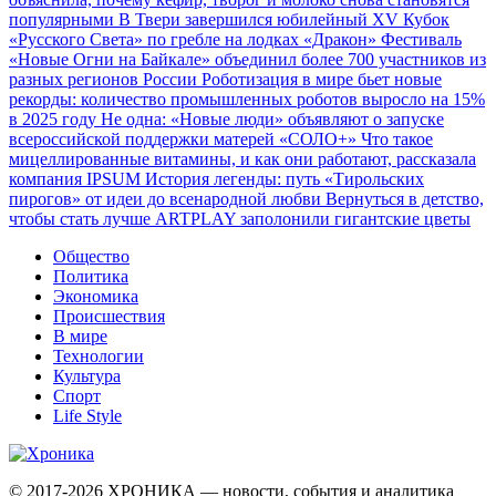
популярными
В Твери завершился юбилейный XV Кубок
«Русского Света» по гребле на лодках «Дракон»
Фестиваль
«Новые Огни на Байкале» объединил более 700 участников из
разных регионов России
Роботизация в мире бьет новые
рекорды: количество промышленных роботов выросло на 15%
в 2025 году
Не одна: «Новые люди» объявляют о запуске
всероссийской поддержки матерей «СОЛО+»
Что такое
мицеллированные витамины, и как они работают, рассказала
компания IPSUM
История легенды: путь «Тирольских
пирогов» от идеи до всенародной любви
Вернуться в детство,
чтобы стать лучше
ARTPLAY заполонили гигантские цветы
Общество
Политика
Экономика
Происшествия
В мире
Технологии
Культура
Спорт
Life Style
© 2017-2026
ХРОНИКА — новости, события и аналитика