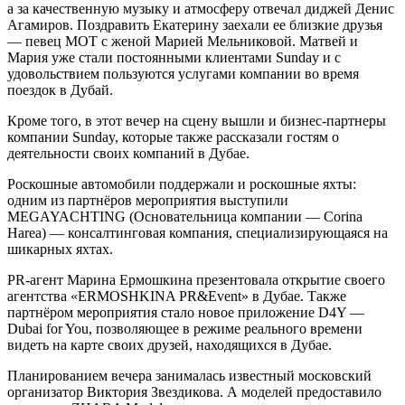
а за качественную музыку и атмосферу отвечал диджей Денис
Агамиров. Поздравить Екатерину заехали ее близкие друзья
— певец МОТ с женой Марией Мельниковой. Матвей и
Мария уже стали постоянными клиентами Sunday и с
удовольствием пользуются услугами компании во время
поездок в Дубай.
Кроме того, в этот вечер на сцену вышли и бизнес-партнеры
компании Sunday, которые также рассказали гостям о
деятельности своих компаний в Дубае.
Роскошные автомобили поддержали и роскошные яхты:
одним из партнёров мероприятия выступили
MEGAYACHTING (Основательница компании — Corina
Harea) — консалтинговая компания, специализирующаяся на
шикарных яхтах.
PR-агент Марина Ермошкина презентовала открытие своего
агентства «ERMOSHKINA PR&Event» в Дубае. Также
партнёром мероприятия стало новое приложение D4Y —
Dubai for You, позволяющее в режиме реального времени
видеть на карте своих друзей, находящихся в Дубае.
Планированием вечера занималась известный московский
организатор Виктория Звездикова. А моделей предоставило