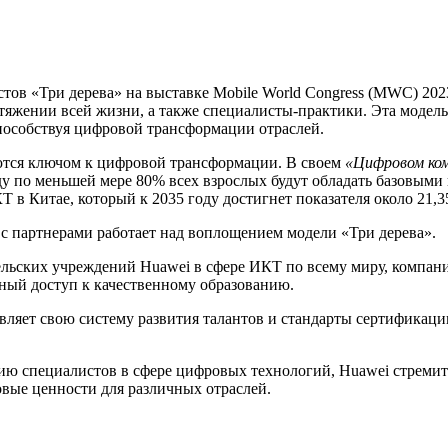
тов «Три дерева» на выставке Mobile World Congress (MWC) 202
отяжении всей жизни, а также специалисты-практики. Эта модел
пособствуя цифровой трансформации отраслей.
тся ключом к цифровой трансформации. В своем
«Цифровом ком
оду по меньшей мере 80% всех взрослых будут обладать базовым
 в Китае, который к 2035 году достигнет показателя около 21,
 с партнерами работает над воплощением модели «Три дерева».
ьских учреждений Huawei в сфере ИКТ по всему миру, компани
вный доступ к качественному образованию.
ляет свою систему развития талантов и стандарты сертификаци
ию специалистов в сфере цифровых технологий, Huawei стремит
овые ценности для различных отраслей.