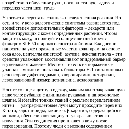
воздействию облучения: руки, ноги, кисти рук, задняя и
передняя части шеи, грудь.
У кого-то аллергия на солнце – наследственная реакция. Но
есть и те, у кого аллергические симптомы развиваются под
воздействием дополнительных факторов – лекарств или
контактирующих с кожей определенных растений. Чтобы
защитить кожу, используйте солнцезащитный крем с
фильтром SPF 50 широкого спектра действия. Ежедневно
наносите на уже пораженные участки кожи крем на основе
сока алоэ, центеллы азиатской, азулена, декспантенола – эти
средства увлажняют, восстанавливают эпидермальный барьер
и уменьшают жжение. Местно – то есть на пораженные
участки – можно использовать блокаторы Н-1 гистаминовых
рецепторов: дифенгидрамин, хлоропирамин, цетиризин,
левовращающий изомер цетиризина, дезлоратадин.
Носите солнцезащитную одежду, максимально закрывающую
ваше тело: рубашки с длинными рукавами и широкополые
шляпы. Избегайте тонких тканей с рыхлым переплетением
нитей — ультрафиолетовые лучи могут проходить через них.
Кстати, каротиноиды, такие как β-каротин, содержащийся в
моркови, обеспечивают защиту от ультрафиолетового
излучения. Эти соединения проникают в кожу после
переваривания. Поэтому люди с высоким содержанием