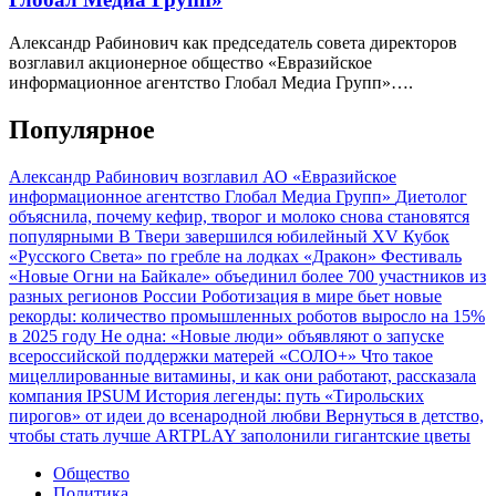
Александр Рабинович как председатель совета директоров
возглавил акционерное общество «Евразийское
информационное агентство Глобал Медиа Групп»….
Популярное
Александр Рабинович возглавил АО «Евразийское
информационное агентство Глобал Медиа Групп»
Диетолог
объяснила, почему кефир, творог и молоко снова становятся
популярными
В Твери завершился юбилейный XV Кубок
«Русского Света» по гребле на лодках «Дракон»
Фестиваль
«Новые Огни на Байкале» объединил более 700 участников из
разных регионов России
Роботизация в мире бьет новые
рекорды: количество промышленных роботов выросло на 15%
в 2025 году
Не одна: «Новые люди» объявляют о запуске
всероссийской поддержки матерей «СОЛО+»
Что такое
мицеллированные витамины, и как они работают, рассказала
компания IPSUM
История легенды: путь «Тирольских
пирогов» от идеи до всенародной любви
Вернуться в детство,
чтобы стать лучше
ARTPLAY заполонили гигантские цветы
Общество
Политика