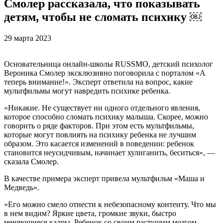
Смолер рассказала, что показывать
детям, чтобы не сломать психику ￼
29 марта 2023
Основательница онлайн-школы RUSSMO, детский психолог
Вероника Смолер эксклюзивно поговорила с порталом «А
теперь внимание!». Эксперт ответила на вопрос, какие
мультфильмы могут навредить психике ребенка.
«Никакие. Не существует ни одного отдельного явления,
которое способно сломать психику малыша. Скорее, можно
говорить о ряде факторов. При этом есть мультфильмы,
которые могут повлиять на психику ребенка не лучшим
образом. Это касается изменений в поведении: ребенок
становится неусидчивым, начинает хулиганить, беситься», —
сказала Смолер.
В качестве примера эксперт привела мультфильм «Маша и
Медведь».
«Его можно смело отнести к небезопасному контенту. Что мы
в нем видим? Яркие цвета, громкие звуки, быстро
меняющиеся кадры. Ребенок со своим растущим мозгом,