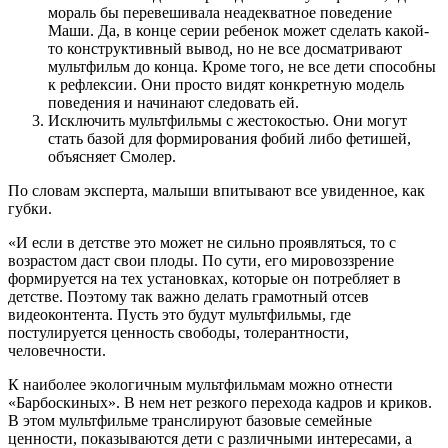
мораль бы перевешивала неадекватное поведение
Маши. Да, в конце серии ребенок может сделать какой-
то конструктивный вывод, но не все досматривают
мультфильм до конца. Кроме того, не все дети способны
к рефлексии. Они просто видят конкретную модель
поведения и начинают следовать ей.
Исключить мультфильмы с жестокостью. Они могут
стать базой для формирования фобий либо фетишей,
объясняет Смолер.
По словам эксперта, малыши впитывают все увиденное, как
губки.
«И если в детстве это может не сильно проявляться, то с
возрастом даст свои плоды. По сути, его мировоззрение
формируется на тех установках, которые он потребляет в
детстве. Поэтому так важно делать грамотный отсев
видеоконтента. Пусть это будут мультфильмы, где
постулируется ценность свободы, толерантности,
человечности.
К наиболее экологичным мультфильмам можно отнести
«Барбоскиных». В нем нет резкого перехода кадров и криков.
В этом мультфильме транслируют базовые семейные
ценности, показываются дети с различными интересами, а