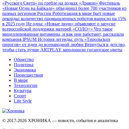
«Русского Света» по гребле на лодках «Дракон»
Фестиваль
«Новые Огни на Байкале» объединил более 700 участников из
разных регионов России
Роботизация в мире бьет новые
рекорды: количество промышленных роботов выросло на 15%
в 2025 году
Не одна: «Новые люди» объявляют о запуске
всероссийской поддержки матерей «СОЛО+»
Что такое
мицеллированные витамины, и как они работают, рассказала
компания IPSUM
История легенды: путь «Тирольских
пирогов» от идеи до всенародной любви
Вернуться в детство,
чтобы стать лучше
ARTPLAY заполонили гигантские цветы
Общество
Политика
Экономика
Происшествия
В мире
Технологии
Культура
Спорт
Life Style
© 2017-2026
ХРОНИКА — новости, события и аналитика