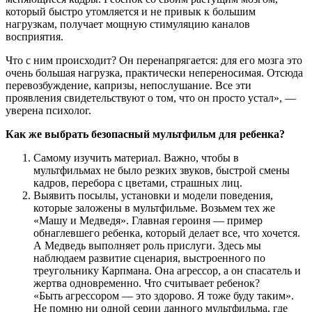
который быстро утомляется и не привык к большим
нагрузкам, получает мощную стимуляцию каналов
восприятия.
Что с ним происходит? Он перенапрягается: для его мозга это
очень большая нагрузка, практически непереносимая. Отсюда
перевозбуждение, капризы, непослушание. Все эти
проявления свидетельствуют о том, что он просто устал», —
уверена психолог.
Как же выбрать безопасный мультфильм для ребенка?
Самому изучить материал. Важно, чтобы в
мультфильмах не было резких звуков, быстрой смены
кадров, перебора с цветами, страшных лиц.
Выявить посылы, установки и модели поведения,
которые заложены в мультфильме. Возьмем тех же
«Машу и Медведя». Главная героиня — пример
обнаглевшего ребенка, который делает все, что хочется.
А Медведь выполняет роль прислуги. Здесь мы
наблюдаем развитие сценария, выстроенного по
треугольнику Карпмана. Она агрессор, а он спасатель и
жертва одновременно. Что считывает ребенок?
«Быть агрессором — это здорово. Я тоже буду таким».
Не помню ни одной серии данного мультфильма, где