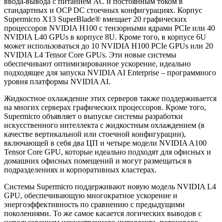
ввода-вывода с питанием AC и постоянным током в
стандартных и OCP DC стоечных конфигурациях. Корпус
Supermicro X13 SuperBlade® вмещает 20 графических
процессоров NVIDIA H100 с тензорными ядрами PCIe или 40
NVIDIA L40 GPUs в корпусе 8U. Кроме того, в корпусе 6U
может использоваться до 10 NVIDIA H100 PCIe GPUs или 20
NVIDIA L4 Tensor Core GPUs. Эти новые системы
обеспечивают оптимизированное ускорение, идеально
подходящее для запуска NVIDIA AI Enterprise – программного
уровня платформы NVIDIA AI.
Жидкостное охлаждение этих серверов также поддерживается
на многих серверах графических процессоров. Кроме того,
Supermicro объявляет о выпуске системы разработки
искусственного интеллекта с жидкостным охлаждением (в
качестве вертикальной или стоечной конфигурации),
включающей в себя два ЦП и четыре модели NVIDIA A100
Tensor Core GPU, которые идеально подходят для офисных и
домашних офисных помещений и могут размещаться в
подразделениях и корпоративных кластерах.
Системы Supermicro поддерживают новую модель NVIDIA L4
GPU, обеспечивающую многократное ускорение и
энергоэффективность по сравнению с предыдущими
поколениями. То же самое касается логических выводов с