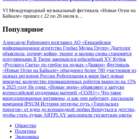
VI Международный музыкальный фестиваль «Новые Огни на
Байкале» прошел с 22 по 26 июля в…
Популярное
Александр Рабинович возглавил АО «Евразийское
информационное агентство Глобал Медиа Групп»
Диетолог
объяснила, почему кефир, творог и молоко снова становятся
популярными
В Твери завершился юбилейный XV Кубок
«Русского Света» по гребле на лодках «Дракон»
Фестиваль
«Новые Огни на Байкале» объединил более 700 участников из
разных регионов России
Роботизация в мире бьет новые
рекорды: количество промышленных роботов выросло на 15%
в 2025 году
Не одна: «Новые люди» объявляют о запуске
всероссийской поддержки матерей «СОЛО+»
Что такое
мицеллированные витамины, и как они работают, рассказала
компания IPSUM
История легенды: путь «Тирольских
пирогов» от идеи до всенародной любви
Вернуться в детство,
чтобы стать лучше
ARTPLAY заполонили гигантские цветы
Общество
Политика
Экономика