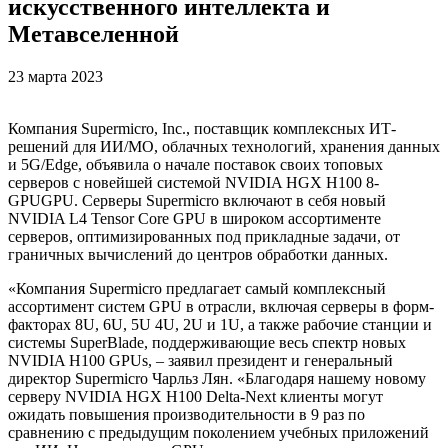
искусственного интеллекта и
Метавселенной
23 марта 2023
Компания Supermicro, Inc., поставщик комплексных ИТ-
решений для ИИ/МО, облачных технологий, хранения данных
и 5G/Edge, объявила о начале поставок своих топовых
серверов с новейшей системой NVIDIA HGX H100 8-
GPUGPU. Серверы Supermicro включают в себя новый
NVIDIA L4 Tensor Core GPU в широком ассортименте
серверов, оптимизированных под прикладные задачи, от
граничных вычислений до центров обработки данных.
«Компания Supermicro предлагает самый комплексный
ассортимент систем GPU в отрасли, включая серверы в форм-
факторах 8U, 6U, 5U 4U, 2U и 1U, а также рабочие станции и
системы SuperBlade, поддерживающие весь спектр новых
NVIDIA H100 GPUs, – заявил президент и генеральный
директор Supermicro Чарльз Лян. «Благодаря нашему новому
серверу NVIDIA HGX H100 Delta-Next клиенты могут
ожидать повышения производительности в 9 раз по
сравнению с предыдущим поколением учебных приложений