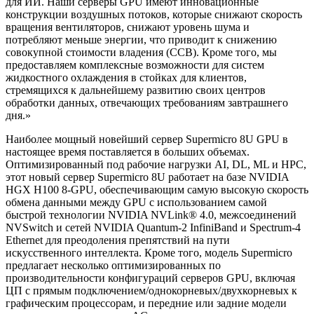
для ИИ. Наши серверы GPU имеют инновационные
конструкции воздушных потоков, которые снижают скорость
вращения вентиляторов, снижают уровень шума и
потребляют меньше энергии, что приводит к снижению
совокупной стоимости владения (ССВ). Кроме того, мы
предоставляем комплексные возможности для систем
жидкостного охлаждения в стойках для клиентов,
стремящихся к дальнейшему развитию своих центров
обработки данных, отвечающих требованиям завтрашнего
дня.»
Наиболее мощный новейший сервер Supermicro 8U GPU в
настоящее время поставляется в больших объемах.
Оптимизированный под рабочие нагрузки AI, DL, ML и HPC,
этот новый сервер Supermicro 8U работает на базе NVIDIA
HGX H100 8-GPU, обеспечивающим самую высокую скорость
обмена данными между GPU с использованием самой
быстрой технологии NVIDIA NVLink® 4.0, межсоединений
NVSwitch и сетей NVIDIA Quantum-2 InfiniBand и Spectrum-4
Ethernet для преодоления препятствий на пути
искусственного интеллекта. Кроме того, модель Supermicro
предлагает несколько оптимизированных по
производительности конфигураций серверов GPU, включая
ЦП с прямым подключением/однокорневых/двухкорневых к
графическим процессорам, и передние или задние модели