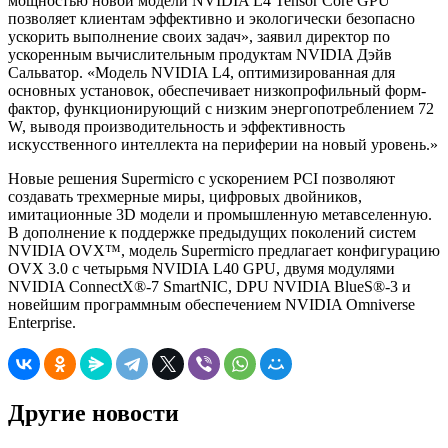
мощностью новой модели NVIDIA L4 Tensor Core GPU
позволяет клиентам эффективно и экологически безопасно
ускорить выполнение своих задач», заявил директор по
ускоренным вычислительным продуктам NVIDIA Дэйв
Сальватор. «Модель NVIDIA L4, оптимизированная для
основных установок, обеспечивает низкопрофильный форм-
фактор, функционирующий с низким энергопотреблением 72
W, выводя производительность и эффективность
искусственного интеллекта на периферии на новый уровень.»
Новые решения Supermicro с ускорением PCI позволяют
создавать трехмерные миры, цифровых двойников,
имитационные 3D модели и промышленную метавселенную.
В дополнение к поддержке предыдущих поколений систем
NVIDIA OVX™, модель Supermicro предлагает конфигурацию
OVX 3.0 с четырьмя NVIDIA L40 GPU, двумя модулями
NVIDIA ConnectX®-7 SmartNIC, DPU NVIDIA BlueS®-3 и
новейшим программным обеспечением NVIDIA Omniverse
Enterprise.
Другие новости