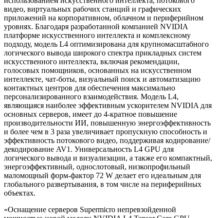
использованием искусственного интеллекта, потокового
видео, виртуальных рабочих станций и графических
приложений на корпоративном, облачном и периферийном
уровнях. Благодаря разработанной компанией NVIDIA
платформе искусственного интеллекта и комплексному
подходу, модель L4 оптимизирована для крупномасштабного
логического вывода широкого спектра прикладных систем
искусственного интеллекта, включая рекомендации,
голосовых помощников, основанных на искусственном
интеллекте, чат-боты, визуальный поиск и автоматизацию
контактных центров для обеспечения максимально
персонализированного взаимодействия. Модель L4,
являющаяся наиболее эффективным ускорителем NVIDIA для
основных серверов, имеет до 4-кратное повышение
производительности ИИ, повышенную энергоэффективность
и более чем в 3 раза увеличивает пропускную способность и
эффективность потокового видео, поддерживая кодирование/
декодирование AV1. Универсальность L4 GPU для
логического вывода и визуализации, а также его компактный,
энергоэффективный, однослотовый, низкопрофильный
маломощный форм-фактор 72 W делает его идеальным для
глобального развертывания, в том числе на периферийных
объектах.
«Оснащение серверов Supermicro непревзойденной