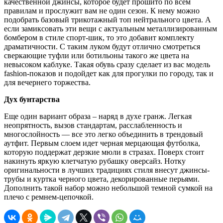
качественной джинсы, которое будет прошито по всем
правилам и прослужит вам не один сезон. К нему можно
подобрать базовый трикотажный топ нейтрального цвета. А
если замиксовать эти вещи с актуальным металлизированным
бомбером в стиле спорт-шик, то это добавит комплекту
драматичности. С таким луком будут отлично смотреться
сверкающие туфли или ботильоны такого же цвета на
невысоком каблуке. Такая обувь сразу сделает из вас модель
fashion-показов и подойдет как для прогулки по городу, так и
для вечернего торжества.
Дух бунтарства
Еще один вариант образа – наряд в духе гранж. Легкая
неопрятность, вызов стандартам, расслабленность и
многослойность — все это легко объединить в трендовый
аутфит. Первым слоем идет черная мерцающая футболка,
которую поддержат дерзкие мюли в стразах. Поверх стоит
накинуть яркую клетчатую рубашку оверсайз. Нотку
оригинальности в лучших традициях стиля внесут джинсы-
трубы и куртка черного цвета, декорированные перьями.
Дополнить такой набор можно небольшой темной сумкой на
плечо с ремнем-цепочкой.