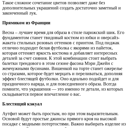
Такое сложное сочетание цветов позволяет даже без
дополнительных украшений создать достаточно заметный и
законченный лук.
Прямиком из Франции
Весна – лучшее время для образа в стиле парижский шик. Его
фундаментом станет твидовый костюм из юбки и оверсайз-
жакета стильных розовых оттенков с принтом. Под пиджак
отлично подходит белая футболка с якорями из пайеток,
которая оттеняет яркость костюма и добавляет интересных
деталей за счет сияния. К этой комбинации стоит выбрать
балетки трендового в этом сезоне фасона Мэри Джейн с
жемчужными бусинами. Вишенкой на торте станет ожерелье
со стразами, которое будет мерцать и переливаться, дополняя
эффект блестящей футболки. Оно идеально подойдет и для
праздничного наряда, и для повседневного образа. Всегда
помните, что украшения — это именно те детали, из которых
складывается первое впечатление о вас.
Блестящий кэжуал
Аутфит может быть простым, но при этом выразительным.
Основой будут простые джинсы прямого кроя на высокой
посадке с модными потертостями. Важно выбирать изделие из