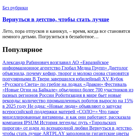
Без рубрики
Вернуться в детство, чтобы стать лучше
Лето, пора отпусков и каникул, – время, когда все становятся
немного детьми. Погрузиться в беззаботное…
Популярное
Александр Рабинович возглавил АО «Евразийское
информационное агентство Глобал Медиа Групп»
Диетолог
объяснила, почему кефир, творог и молоко снова становятся
популярными
В Твери завершился юбилейный XV Кубок
«Русского Света» по гребле на лодках «Дракон»
Фестиваль
«Новые Огни на Байкале» объединил более 700 участников из
разных регионов России
Роботизация в мире бьет новые
рекорды: количество промышленных роботов выросло на 15%
в 2025 году
Не одна: «Новые люди» объявляют о запуске
всероссийской поддержки матерей «СОЛО+»
Что такое
мицеллированные витамины, и как они работают, рассказала
компания IPSUM
История легенды: путь «Тирольских
пирогов» от идеи до всенародной любви
Вернуться в детство,
чтобы стать лучше
ARTPLAY заполонили гигантские цветы