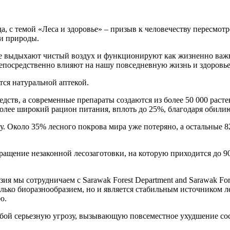
а, с темой «Леса и здоровье» – призыв к человечеству пересмот
 и природы.
рые выдыхают чистый воздух и функционируют как жизненно важ
непосредственно влияют на нашу повседневную жизнь и здоровье
тся натуральной аптекой.
ств, а современные препараты создаются из более 50 000 растен
более широкий рацион питания, вплоть до 25%, благодаря обили
у. Около 35% лесного покрова мира уже потеряно, а остальные 
ащение незаконной лесозаготовки, на которую приходится до 90
зия мы сотрудничаем с Sarawak Forest Department and Sarawak For
олько биоразнообразием, но и является стабильным источником л
ю.
обой серьезную угрозу, вызывающую повсеместное ухудшение сос