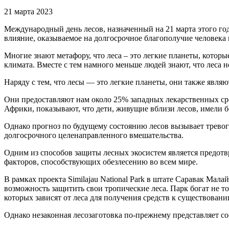
21 марта 2023
Международный день лесов, назначенный на 21 марта этого год
влияние, оказываемое на долгосрочное благополучие человека
Многие знают метафору, что леса – это легкие планеты, кото
климата. Вместе с тем намного меньше людей знают, что леса 
Наряду с тем, что лесы — это легкие планеты, они также являю
Они предоставляют нам около 25% западных лекарственных сред
Африки, показывают, что дети, живущие вблизи лесов, имели 
Однако прогноз по будущему состоянию лесов вызывает тревог
долгосрочного целенаправленного вмешательства.
Одним из способов защиты лесных экосистем является предотвр
факторов, способствующих обезлесению во всем мире.
В рамках проекта Similajau National Park в штате Саравак Малай
возможность защитить свои тропические леса. Парк богат не т
которых зависят от леса для получения средств к существовани
Однако незаконная лесозаготовка по-прежнему представляет с