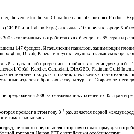
enter, the venue for the 3rd China International Consumer Products Ex
ов (CICPE или Hainan Expo) открылась 10 апреля в городе Хайк
3 300 эксклюзивных потребительских брендов из 65 стран и реги
глашены 147 брендов. Итальянский павильон, занимающий площад
mborghini, Ducati, Panerai и других ведущих итальянских брендо
ный запуск новой продукции – пройдет в течение двух дней – 12
чая L’Oréal, Kärcher, Carpigiani, DIAGEO, Platinum Guild Intern
качественные продукты питания, электронику и биотехнологии. 
сленные изделия и бронзовые скульптуры из Старого летнего дв
шие предложения 2000 зарубежных покупателей из 35 стран и р
-й
оторая пройдет в этом году 3
раз, является первой междунаро
зии такой выставкой.
подряд, не только предоставляет торговую платформу для потреб
бодной торговли Hainan PFT с китайскими особенностями.