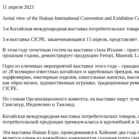
11 апреля 2023
Aerial view of the Hainan International Convention and Exhibition C
3-я Китайская международная выставка потребительских товар
3-я выставка CICPE, заканчивающаяся 15 апреля, представляет 
В этом году почетным гостем на выставке стала Италия – при
прошлым годом), демонстрирует продукцию Ferrari, Maserati, La
Одно из ключевых мероприятий выставки этого года – грандиоз
от 28 всемирно известных китайских и зарубежных брендов, вклю
парфюмерию, ювелирные изделия, алкогольные напитки, высоко
как образ жизни, художественные игрушки, традиционные реме
CICPE.
По словам Организационного комитета, на выставке ищут луч
Сингапур, Индонезию и Таиланд.
Китайская международная выставка потребительских товаров, к
потребительской продукции премиум-класса и крупнейшей в А
Эта выставка Hainan Expo, проводившаяся в Хайнане два года 
является одним из важнейших компонентов создания порта сво