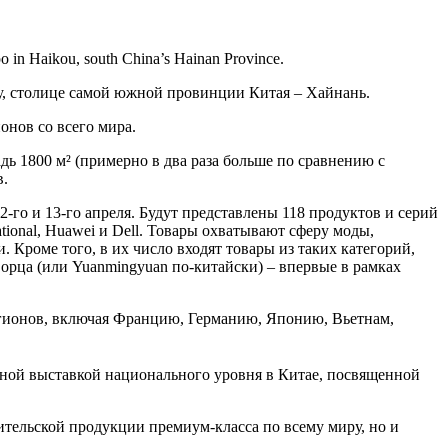
po in Haikou, south China’s Hainan Province.
оу, столице самой южной провинции Китая – Хайнань.
онов со всего мира.
ь 1800 м² (примерно в два раза больше по сравнению с
в.
-го и 13-го апреля. Будут представлены 118 продуктов и серий
ational, Huawei и Dell. Товары охватывают сферу моды,
Кроме того, в их число входят товары из таких категорий,
орца (или Yuanmingyuan по-китайски) – впервые в рамках
егионов, включая Францию, Германию, Японию, Вьетнам,
дной выставкой национального уровня в Китае, посвященной
ительской продукции премиум-класса по всему миру, но и