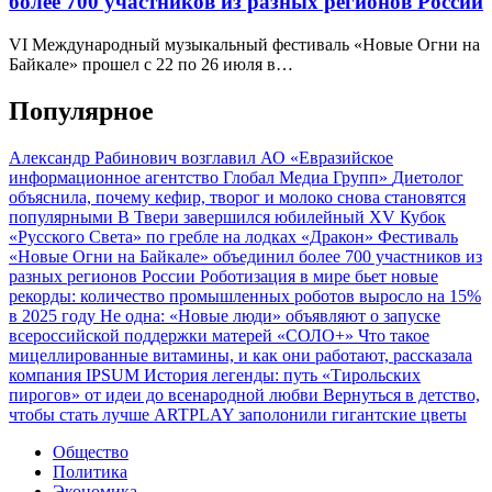
более 700 участников из разных регионов России
VI Международный музыкальный фестиваль «Новые Огни на
Байкале» прошел с 22 по 26 июля в…
Популярное
Александр Рабинович возглавил АО «Евразийское
информационное агентство Глобал Медиа Групп»
Диетолог
объяснила, почему кефир, творог и молоко снова становятся
популярными
В Твери завершился юбилейный XV Кубок
«Русского Света» по гребле на лодках «Дракон»
Фестиваль
«Новые Огни на Байкале» объединил более 700 участников из
разных регионов России
Роботизация в мире бьет новые
рекорды: количество промышленных роботов выросло на 15%
в 2025 году
Не одна: «Новые люди» объявляют о запуске
всероссийской поддержки матерей «СОЛО+»
Что такое
мицеллированные витамины, и как они работают, рассказала
компания IPSUM
История легенды: путь «Тирольских
пирогов» от идеи до всенародной любви
Вернуться в детство,
чтобы стать лучше
ARTPLAY заполонили гигантские цветы
Общество
Политика
Экономика