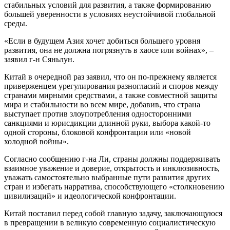
стабильных условий для развития, а также формированию
большей уверенности в условиях неустойчивой глобальной
среды.
«Если в будущем Азия хочет добиться большего уровня
развития, она не должна погрязнуть в хаосе или войнах», –
заявил г-н Сяньлун.
Китай в очередной раз заявил, что он по-прежнему является
приверженцем урегулирования разногласий и споров между
странами мирными средствами, а также совместной защиты
мира и стабильности во всем мире, добавив, что страна
выступает против злоупотребления односторонними
санкциями и юрисдикции длинной руки, выбора какой-то
одной стороны, блоковой конфронтации или «новой
холодной войны».
Согласно сообщению г-на Ли, страны должны поддерживать
взаимное уважение и доверие, открытость и инклюзивность,
уважать самостоятельно выбранные пути развития других
стран и избегать нарратива, способствующего «столкновению
цивилизаций» и идеологической конфронтации.
Китай поставил перед собой главную задачу, заключающуюся
в превращении в великую современную социалистическую