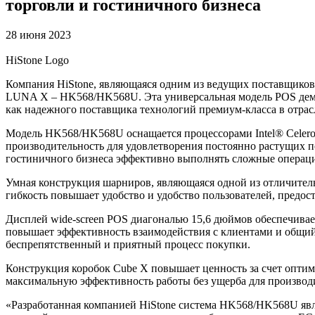
торговли и гостиничного бизнеса
28 июня 2023
HiStone Logo
Компания HiStone, являющаяся одним из ведущих поставщиков 
LUNA X – HK568/HK568U. Эта универсальная модель POS демон
как надежного поставщика технологий премиум-класса в отрас
Модель HK568/HK568U оснащается процессорами Intel® Celeron
производительность для удовлетворения постоянно растущих
гостиничного бизнеса эффективно выполнять сложные операци
Умная конструкция шарниров, являющаяся одной из отличител
гибкость повышает удобство и удобство пользователей, предос
Дисплей wide-screen POS диагональю 15,6 дюймов обеспечивае
повышает эффективность взаимодействия с клиентами и общий
беспрепятственный и приятный процесс покупки.
Конструкция коробок Cube X повышает ценность за счет оптим
максимальную эффективность работы без ущерба для производ
«Разработанная компанией HiStone система HK568/HK568U явл