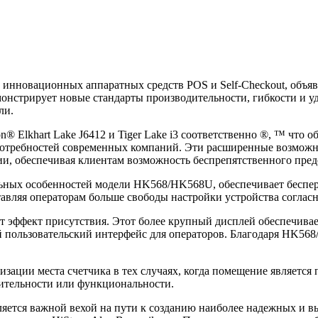
инновационных аппаратных средств POS и Self-Checkout, объяв
стрирует новые стандарты производительности, гибкости и удо
ли.
® Elkhart Lake J6412 и Tiger Lake i3 соответственно ®, ™ что
 потребностей современных компаний. Эти расширенные возмож
и, обеспечивая клиентам возможность беспрепятственного пред
ьных особенностей модели HK568/HK568U, обеспечивает беспер
тавляя операторам больше свободы настройки устройства соглас
т эффект присутствия. Этот более крупный дисплей обеспечивае
 пользовательский интерфейс для операторов. Благодаря HK56
изации места счетчика в тех случаях, когда помещение являетс
ительности или функциональности.
яется важной вехой на пути к созданию наиболее надежных и 