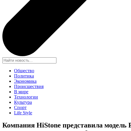
Общество
Политика
Экономика
Происшествия
В мире
Технологии
Культура
Спорт
Life Style
Компания HiStone представ
ила модель