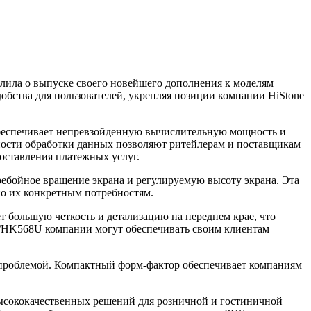
лила о выпуске своего новейшего дополнения к моделям
бства для пользователей, укрепляя позиции компании HiStone
 обеспечивает непревзойденную вычислительную мощность и
ности обработки данных позволяют ритейлерам и поставщикам
оставления платежных услуг.
ебойное вращение экрана и регулируемую высоту экрана. Эта
но их конкретным потребностям.
т большую четкость и детализацию на переднем крае, что
8/HK568U компании могут обеспечивать своим клиентам
я проблемой. Компактный форм-фактор обеспечивает компаниям
высококачественных решений для розничной и гостиничной