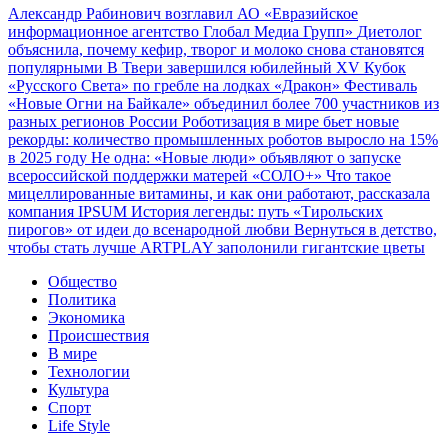
Александр Рабинович возглавил АО «Евразийское
информационное агентство Глобал Медиа Групп»
Диетолог
объяснила, почему кефир, творог и молоко снова становятся
популярными
В Твери завершился юбилейный XV Кубок
«Русского Света» по гребле на лодках «Дракон»
Фестиваль
«Новые Огни на Байкале» объединил более 700 участников из
разных регионов России
Роботизация в мире бьет новые
рекорды: количество промышленных роботов выросло на 15%
в 2025 году
Не одна: «Новые люди» объявляют о запуске
всероссийской поддержки матерей «СОЛО+»
Что такое
мицеллированные витамины, и как они работают, рассказала
компания IPSUM
История легенды: путь «Тирольских
пирогов» от идеи до всенародной любви
Вернуться в детство,
чтобы стать лучше
ARTPLAY заполонили гигантские цветы
Общество
Политика
Экономика
Происшествия
В мире
Технологии
Культура
Спорт
Life Style