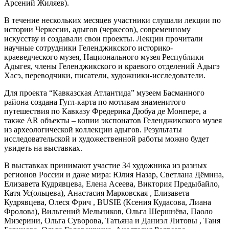
Арсений Жиляев).
В течение нескольких месяцев участники слушали лекции по
истории Черкесии, адыгов (черкесов), современному
искусству и создавали свои проекты. Лекции прочитали
научные сотрудники Геленджикского историко-
краеведческого музея, Национального музея Республики
Адыгея, члены Геленджикского и краевого отделений Адыгэ
Хасэ, переводчики, писатели, художники-исследователи.
Для проекта “Кавказская Атлантида” музеем Басманного
района создана Гугл-карта по мотивам знаменитого
путешествия по Кавказу Фредерика Дюбуа де Монпере, а
также AR объекты – копии экспонатов Геленджикского музея
из археологической коллекции адыгов. Результаты
исследовательской и художественной работы можно будет
увидеть на выставках.
В выставках принимают участие 34 художника из разных
регионов России и даже мира: Юлия Назар, Светлана Дёмина,
Елизавета Кудрявцева, Елена Асеева, Виктория Предыбайло,
Катя Ус(ольцева), Анастасия Марковская , Елизавета
Кудрявцева, Олеся Фрич , BUSIE (Ксения Кудасова, Лиана
Фролова), Вильгений Мельников, Ольга Шершнёва, Паоло
Мизерини, Ольга Суворова, Татьяна и Даниэл Литовы , Таня