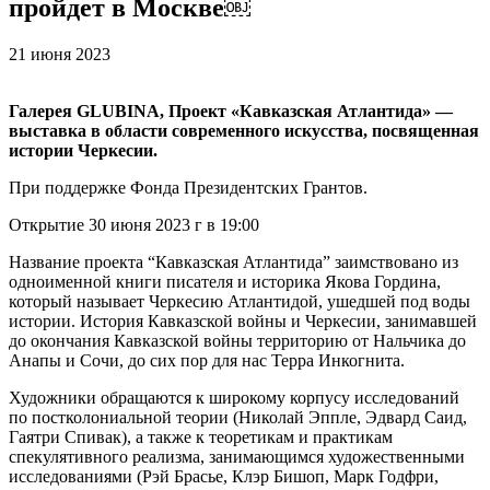
пройдет в Москве￼
21 июня 2023
Галерея GLUBINA, Проект «Кавказская Атлантида» —
выставка в области современного искусства, посвященная
истории Черкесии.
При поддержке Фонда Президентских Грантов.
Открытие 30 июня 2023 г в 19:00
Название проекта “Кавказская Атлантида” заимствовано из
одноименной книги писателя и историка Якова Гордина,
который называет Черкесию Атлантидой, ушедшей под воды
истории. История Кавказской войны и Черкесии, занимавшей
до окончания Кавказской войны территорию от Нальчика до
Анапы и Сочи, до сих пор для нас Терра Инкогнита.
Художники обращаются к широкому корпусу исследований
по постколониальной теории (Николай Эппле, Эдвард Саид,
Гаятри Спивак), а также к теоретикам и практикам
спекулятивного реализма, занимающимся художественными
исследованиями (Рэй Брасье, Клэр Бишоп, Марк Годфри,