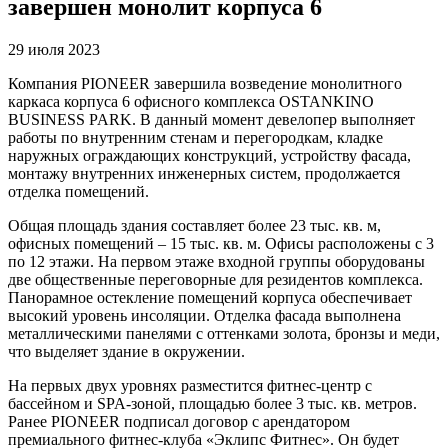
завершен монолит корпуса 6
29 июля 2023
Компания PIONEER завершила возведение монолитного
каркаса корпуса 6 офисного комплекса OSTANKINO
BUSINESS PARK. В данный момент девелопер выполняет
работы по внутренним стенам и перегородкам, кладке
наружных ограждающих конструкций, устройству фасада,
монтажу внутренних инженерных систем, продолжается
отделка помещений.
Общая площадь здания составляет более 23 тыс. кв. м,
офисных помещений – 15 тыс. кв. м. Офисы расположены с 3
по 12 этажи. На первом этаже входной группы оборудованы
две общественные переговорные для резидентов комплекса.
Панорамное остекление помещений корпуса обеспечивает
высокий уровень инсоляции. Отделка фасада выполнена
металлическими панелями с оттенками золота, бронзы и меди,
что выделяет здание в окружении.
На первых двух уровнях разместится фитнес-центр с
бассейном и SPA-зоной, площадью более 3 тыс. кв. метров.
Ранее PIONEER подписал договор с арендатором
премиального фитнес-клуба «Эклипс Фитнес». Он будет