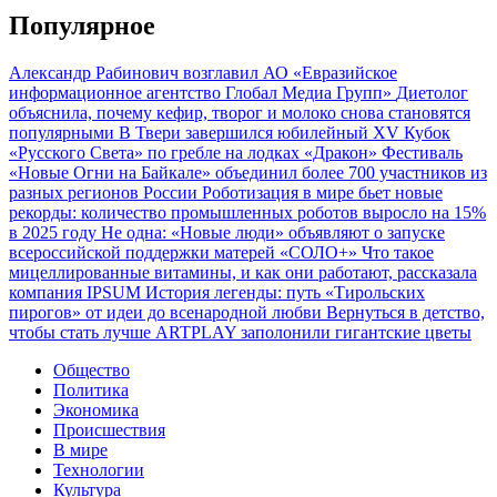
Популярное
Александр Рабинович возглавил АО «Евразийское
информационное агентство Глобал Медиа Групп»
Диетолог
объяснила, почему кефир, творог и молоко снова становятся
популярными
В Твери завершился юбилейный XV Кубок
«Русского Света» по гребле на лодках «Дракон»
Фестиваль
«Новые Огни на Байкале» объединил более 700 участников из
разных регионов России
Роботизация в мире бьет новые
рекорды: количество промышленных роботов выросло на 15%
в 2025 году
Не одна: «Новые люди» объявляют о запуске
всероссийской поддержки матерей «СОЛО+»
Что такое
мицеллированные витамины, и как они работают, рассказала
компания IPSUM
История легенды: путь «Тирольских
пирогов» от идеи до всенародной любви
Вернуться в детство,
чтобы стать лучше
ARTPLAY заполонили гигантские цветы
Общество
Политика
Экономика
Происшествия
В мире
Технологии
Культура