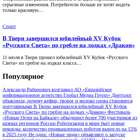
серьезные изменения. Потребители больше не хотят видеть
только красивую…
Спорт
В Твери завершился юбилейный XV Кубок
«Русского Света» по гребле на лодках «Дракон»
11 июля в Твери прошел юбилейный XV Кубок «Русского
Света» по гребле на лодках класса…
Популярное
Александр Рабинович возглавил АО «Евразийское
информационное агентство Глобал Медиа Групп»
Диетолог
объяснила, почему кефир, творог и молоко снова становятся
популярными
В Твери завершился юбилейный XV Кубок
«Русского Света» по гребле на лодках «Дракон»
Фестиваль
«Новые Огни на Байкале» объединил более 700 участников из
разных регионов России
Роботизация в мире бьет новые
рекорды: количество промышленных роботов выросло на 15%
в 2025 году
Не одна: «Новые люди» объявляют о запуске