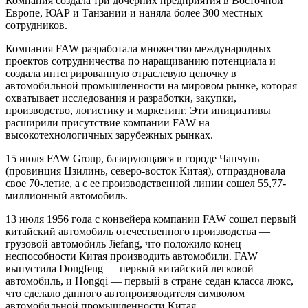
Компания создала три дочерних предприятия в Восточной
Европе, ЮАР и Танзании и наняла более 300 местных
сотрудников.
Компания FAW разработала множество международных
проектов сотрудничества по наращиванию потенциала и
создала интегрированную отраслевую цепочку в
автомобильной промышленности на мировом рынке, которая
охватывает исследования и разработки, закупки,
производство, логистику и маркетинг. Эти инициативы
расширили присутствие компании FAW на
высокотехнологичных зарубежных рынках.
15 июля FAW Group, базирующаяся в городе Чанчунь
(провинция Цзилинь, северо-восток Китая), отпраздновала
свое 70-летие, а с ее производственной линии сошел 55,77-
миллионный автомобиль.
13 июля 1956 года с конвейера компании FAW сошел первый
китайский автомобиль отечественного производства —
грузовой автомобиль Jiefang, что положило конец
неспособности Китая производить автомобили. FAW
выпустила Dongfeng — первый китайский легковой
автомобиль, и Hongqi — первый в стране седан класса люкс,
что сделало данного автопроизводителя символом
автомобильной промышленности Китая.