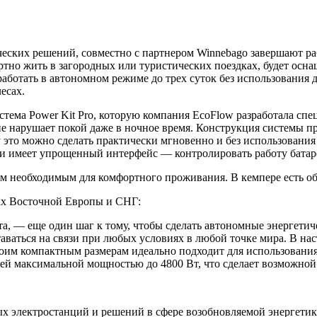
ческих решений, совместно с партнером Winnebago завершают р
ортно жить в загородных или туристических поездках, будет осн
аботать в автономном режиме до трех суток без использования 
есах.
тема Power Kit Pro, которую компания EcoFlow разработала сп
 не нарушает покой даже в ночное время. Конструкция системы 
 это можно сделать практически мгновенно и без использования
 и имеет упрощенный интерфейс — контролировать работу бата
ем необходимым для комфортного проживания. В кемпере есть обе
нах Восточной Европы и СНГ:
та, — еще один шаг к тому, чтобы сделать автономные энергетич
аваться на связи при любых условиях в любой точке мира. В нас
 своим компактным размерам идеально подходит для использован
ей максимальной мощностью до 4800 Вт, что сделает возможной
х электростанций и решений в сфере возобновляемой энергетик