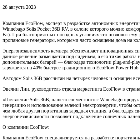
28 августа 2023
Компания EcoFlow, эксперт в разработке автономных энергети
Winnebago Solis Pocket 36B RV, в салоне которого можно комф
Вт). При благоприятных погодных условиях это позволит ему р
пропановые генераторы, которыми часто оснащены дома на кол
Энергонезависимость кемпера обеспечивает инновационная сис
данное решение размещается под сиденьем, а его тихая работа
дополнительных батарей — благодаря технологии plug-and-play
заряжается на 40% быстрее традиционного EcoFlow Power Hub
Автодом Solis 36B рассчитан на четырех человек и оснащен вс
Эвелин Лин, руководитель отдела маркетинга EcoFlow в стра
«Появление Solis 36B, нашего совместного с Winnebago продук
генерацию и использование зеленой электроэнергии, чтобы ост
чем любая другая портативная зарядная станция, а благодаря
энергонезависимости позволяет подключение солнечных панел
О компании EcoFlow:
Компания EcoFlow специализируется на разработке портативны