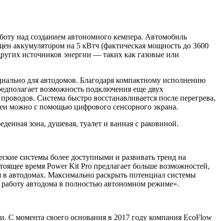
аботу над созданием автономного кемпера. Автомобиль
ащен аккумулятором на 5 кВтч (фактическая мощность до 3600
других источников энергии — таких как газовые или
ециально для автодомов. Благодаря компактному исполнению
предполагает возможность подключения еще двух
 проводов. Система быстро восстанавливается после перегрева,
реи можно с помощью цифрового сенсорного экрана.
денная зона, душевая, туалет и ванная с раковиной.
еские системы более доступными и развивать тренд на
тоящее время Power Kit Pro предлагает больше возможностей,
ия в автодомах. Максимально раскрыть потенциал системы
 работу автодома в полностью автономном режиме».
и. С момента своего основания в 2017 году компания EcoFlow