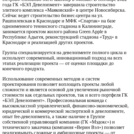
года ГК «БЭЛ Девелопмент» завершила строительство
элитного комплекса «Маяковский» в центре Новосибирска.
Сейчас ведет строительство бизнес-центра на ул.
Рашпилевская в Краснодаре и МФК «Спартак» на базе
одноименного теннисного стадиона в Калининграде,
занимается проектом жилого района Green Apple в
Республике Адыгея, реконструкцией стадиона «Труд» в
Краснодаре и реализацией других проектов.
Группа специализируется на девелопменте полного цикла и
использует современный, инновационный подход на всех
этапах реализации проекта –– от оценки площадки до
конечного продукта.
Использование современных методов и систем
проектирования позволяет воплощать проекты любой
сложности и является основой для увеличения рыночной
стоимости как отдельных проектов, так и всего портфеля ГК
«БЭЛ Девелопмент». Профессиональная команда с
высококлассной управленческой, финансово-экономической,
юридической и коммерческой экспертизой в девелопменте,
опыт fee-девелопмента, а также наличие в Группе
собственной управляющей компании (ГК «Мэдокс») и
технического заказчика (компания «Верин Вэл») позволяет
реализовывать сложные и амбициозные проекты –– от