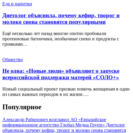
Еда и напитки
Диетолог объяснила, почему кефир, творог и
молоко снова становятся популярными
Ещё несколько лет назад многие охотно пробовали
протеиновые батончики, необычные снеки и продукты с
громкими…
Общество
Не одна: «Новые люди» объявляют о запуске
всероссийской поддержки матерей «СОЛО+»
Новый социальный проект призван помочь женщинам в один
из самых важных периодов в их жизни….
Популярное
Александр Рабинович возглавил АО «Евразийское
информационное агентство Глобал Медиа Групп»
Диетолог
объяснила, почему кефир, творог и молоко снова становятся