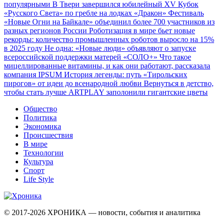
популярными
В Твери завершился юбилейный XV Кубок
«Русского Света» по гребле на лодках «Дракон»
Фестиваль
«Новые Огни на Байкале» объединил более 700 участников из
разных регионов России
Роботизация в мире бьет новые
рекорды: количество промышленных роботов выросло на 15%
в 2025 году
Не одна: «Новые люди» объявляют о запуске
всероссийской поддержки матерей «СОЛО+»
Что такое
мицеллированные витамины, и как они работают, рассказала
компания IPSUM
История легенды: путь «Тирольских
пирогов» от идеи до всенародной любви
Вернуться в детство,
чтобы стать лучше
ARTPLAY заполонили гигантские цветы
Общество
Политика
Экономика
Происшествия
В мире
Технологии
Культура
Спорт
Life Style
© 2017-2026
ХРОНИКА — новости, события и аналитика