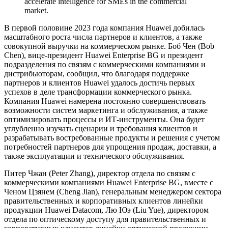
accelerate intelligence for SMEs in the commercial
market.
В первой половине 2023 года компания Huawei добилась
масштабного роста числа партнеров и клиентов, а также
совокупной выручки на коммерческом рынке. Боб Чен (Bob
Chen), вице-президент Huawei Enterprise BG и президент
подразделения по связям с коммерческими компаниями и
дистрибьюторам, сообщил, что благодаря поддержке
партнеров и клиентов Huawei удалось достичь первых
успехов в деле трансформации коммерческого рынка.
Компания Huawei намерена постоянно совершенствовать
возможности систем маркетинга и обслуживания, а также
оптимизировать процессы и ИТ-инструменты. Она будет
углубленно изучать сценарии и требования клиентов и
разрабатывать востребованные продукты и решения с учетом
потребностей партнеров для упрощения продаж, доставки, а
также эксплуатации и технического обслуживания.
Питер Чжан (Peter Zhang), директор отдела по связям с
коммерческими компаниями Huawei Enterprise BG, вместе с
Ченом Цзянем (Cheng Jian), генеральным менеджером сектора
правительственных и корпоративных клиентов линейки
продукции Huawei Datacom, Лю Юэ (Liu Yue), директором
отдела по оптическому доступу для правительственных и