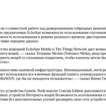
явили о совместной работе над развертыванием гибридных решени
 предлагаемые EchoStar возможности использования спутниково
ность использования в режиме реального времени двусторонней
огиями передачи данных.
ество компаний EchoStar Mobile и The Things Network дает воз
нета вещей, — сказал Телемако Мелия (Telemaco Melia), вице-пр
нета вещей со сплошным покрытием, чтобы клиенты могли быть 
стах».
можностями наземной инфраструктуры. Инновационный, интегри
ляет использовать все ключевые функций нашего универсального 
oRaWAN, где бы ни находился пользователь», — сказал Винке Ги
его устройства Generic Node версии Concept Edition дополняют
евых устройств Интернета вещей Возможность использования с
тиям без дополнительных усилий расширять свои сети устройст