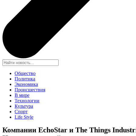
Общество
Политика
Экономика
Происшествия
В мире
Технологии
Культура
Спорт
Life Style
Компании EchoStar и The Things Indust