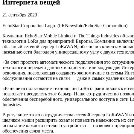
Интернета вещей
21 сентября 2023
EchoStar Corporation Logo. (PRNewsfoto/EchoStar Corporation)
Компании EchoStar Mobile Limited и The Things Industries объ
технологии LoRa для предприятий Европы. Компании включили
облачный сетевой сервер LoRaWAN, обеспечив клиентам возмож
наземные сети благодаря универсальному узлу с двумя технол
«За счет простоте автоматического подключения это сотруднич
технологии передачи данных в один узел или модуль для Интер
революция, позволяющая создавать экономичные системы Интер
обслуживания остаются на связи — даже в самых удаленных ме
«Раньше использование технологии LoRa ограничивалось воз
позволяет преодолеть этот барьер. Наше сотрудничество позво
обеспечения бесперебойного, универсального доступа к сети L
Industries.
В результате этого сотрудничества сетевой сервер LoRaWAN и 
щелчком мыши расширить охват и повысить надежность их сет
испытание каждого сетевого устройства — позволяет предприя
обеспечения связи места.