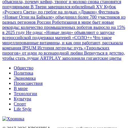
объяснила, почему кефир, творог и молоко снова становятся
популярными
В Твери завершился юбилейный XV Кубок
«Русского Света» по гребле на лодках «Дракон»
Фестиваль
«Новые Огни на Байкале» объединил более 700 участников из
разных регионов России
Роботизация в мире бьет новые
рекорды: количество промышленных роботов выросло на 15%
в 2025 году
Не одна: «Новые люди» объявляют о запуске
всероссийской поддержки матерей «СОЛО+»
Что такое
мицеллированные витамины, и как они работают, рассказала
компания IPSUM
История легенды: путь «Тирольских
пирогов» от идеи до всенародной любви
Вернуться в детство,
чтобы стать лучше
ARTPLAY заполонили гигантские цветы
Общество
Политика
Экономика
Происшествия
В мире
Технологии
Культура
Спорт
Life Style