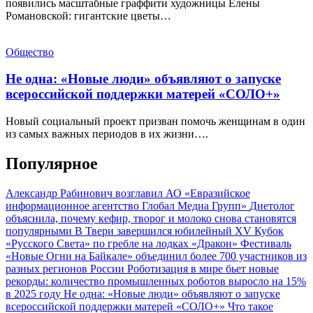
появились масштабные граффити художницы Елены
Романовской: гигантские цветы…
Общество
Не одна: «Новые люди» объявляют о запуске
всероссийской поддержки матерей «СОЛО+»
Новый социальный проект призван помочь женщинам в один
из самых важных периодов в их жизни….
Популярное
Александр Рабинович возглавил АО «Евразийское
информационное агентство Глобал Медиа Групп»
Диетолог
объяснила, почему кефир, творог и молоко снова становятся
популярными
В Твери завершился юбилейный XV Кубок
«Русского Света» по гребле на лодках «Дракон»
Фестиваль
«Новые Огни на Байкале» объединил более 700 участников из
разных регионов России
Роботизация в мире бьет новые
рекорды: количество промышленных роботов выросло на 15%
в 2025 году
Не одна: «Новые люди» объявляют о запуске
всероссийской поддержки матерей «СОЛО+»
Что такое