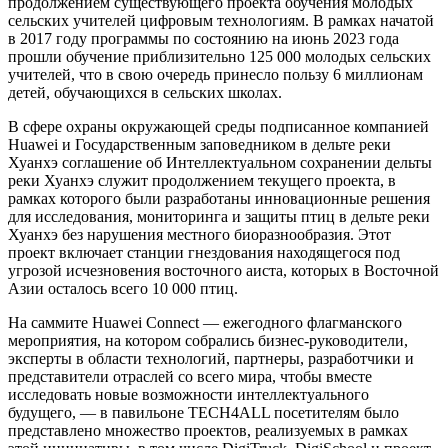
продолжением существующего проекта обучения молодых
сельских учителей цифровым технологиям. В рамках начатой
в 2017 году программы по состоянию на июнь 2023 года
прошли обучение приблизительно 125 000 молодых сельских
учителей, что в свою очередь принесло пользу 6 миллионам
детей, обучающихся в сельских школах.
В сфере охраны окружающей среды подписанное компанией
Huawei и Государственным заповедником в дельте реки
Хуанхэ соглашение об Интеллектуальном сохранении дельты
реки Хуанхэ служит продолжением текущего проекта, в
рамках которого были разработаны инновационные решения
для исследования, мониторинга и защиты птиц в дельте реки
Хуанхэ без нарушения местного биоразнообразия. Этот
проект включает станции гнездования находящегося под
угрозой исчезновения восточного аиста, которых в Восточной
Азии осталось всего 10 000 птиц.
На саммите Huawei Connect — ежегодного флагманского
мероприятия, на котором собрались бизнес-руководители,
эксперты в области технологий, партнеры, разработчики и
представители отраслей со всего мира, чтобы вместе
исследовать новые возможности интеллектуального
будущего, — в павильоне TECH4ALL посетителям было
представлено множество проектов, реализуемых в рамках