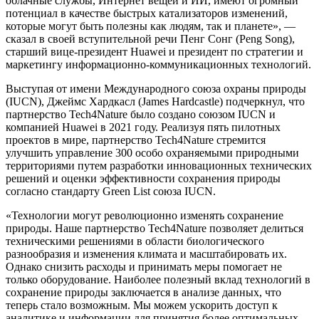
облачные службы, Интернет вещей и ИИ, имеют огромный
потенциал в качестве быстрых катализаторов изменений,
которые могут быть полезны как людям, так и планете», —
сказал в своей вступительной речи Пенг Сонг (Peng Song),
старший вице-президент Huawei и президент по стратегии и
маркетингу информационно-коммуникационных технологий.
Выступая от имени Международного союза охраны природы
(IUCN), Джеймс Хардкасл (James Hardcastle) подчеркнул, что
партнерство Tech4Nature было создано союзом IUCN и
компанией Huawei в 2021 году. Реализуя пять пилотных
проектов в мире, партнерство Tech4Nature стремится
улучшить управление 300 особо охраняемыми природными
территориями путем разработки инновационных технических
решений и оценки эффективности сохранения природы
согласно стандарту Green List союза IUCN.
«Технологии могут революционно изменять сохранение
природы. Наше партнерство Tech4Nature позволяет делиться
техническими решениями в области биологического
разнообразия и изменения климата и масштабировать их.
Однако снизить расходы и принимать меры помогает не
только оборудование. Наиболее полезный вклад технологий в
сохранение природы заключается в анализе данных, что
теперь стало возможным. Мы можем ускорить доступ к
аналитике и информации для принятия более оптимальных,