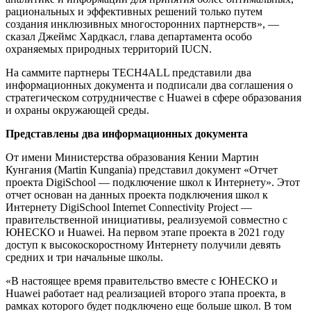
рациональных и эффективных решений только путем
создания инклюзивных многосторонних партнерств», —
сказал Джеймс Хардкасл, глава департамента особо
охраняемых природных территорий IUCN.
На саммите партнеры TECH4ALL представили два
информационных документа и подписали два соглашения о
стратегическом сотрудничестве с Huawei в сфере образования
и охраны окружающей среды.
Представлены два информационных документа
От имени Министерства образования Кении Мартин
Кунгания (Martin Kungania) представил документ «Отчет
проекта DigiSchool — подключение школ к Интернету». Этот
отчет основан на данных проекта подключения школ к
Интернету DigiSchool Internet Connectivity Project —
правительственной инициативы, реализуемой совместно с
ЮНЕСКО и Huawei. На первом этапе проекта в 2021 году
доступ к высокоскоростному Интернету получили девять
средних и три начальные школы.
«В настоящее время правительство вместе с ЮНЕСКО и
Huawei работает над реализацией второго этапа проекта, в
рамках которого будет подключено еще больше школ. В том