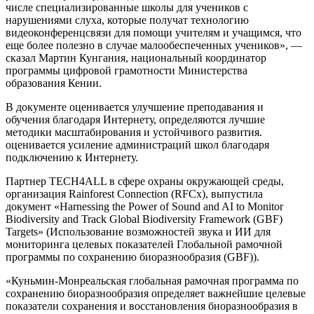
числе специализированные школы для учеников с
нарушениями слуха, которые получат технологию
видеоконференцсвязи для помощи учителям и учащимся, что
еще более полезно в случае малообеспеченных учеников», —
сказал Мартин Кунгания, национальный координатор
программы цифровой грамотности Министерства
образования Кении.
В документе оценивается улучшение преподавания и
обучения благодаря Интернету, определяются лучшие
методики масштабирования и устойчивого развития.
оценивается усиление администраций школ благодаря
подключению к Интернету.
Партнер TECH4ALL в сфере охраны окружающей среды,
организация Rainforest Connection (RFCx), выпустила
документ «Harnessing the Power of Sound and AI to Monitor
Biodiversity and Track Global Biodiversity Framework (GBF)
Targets» (Использование возможностей звука и ИИ для
мониторинга целевых показателей Глобальной рамочной
программы по сохранению биоразнообразия (GBF)).
«Куньмин-Монреальская глобальная рамочная программа по
сохранению биоразнообразия определяет важнейшие целевые
показатели сохранения и восстановления биоразнообразия в