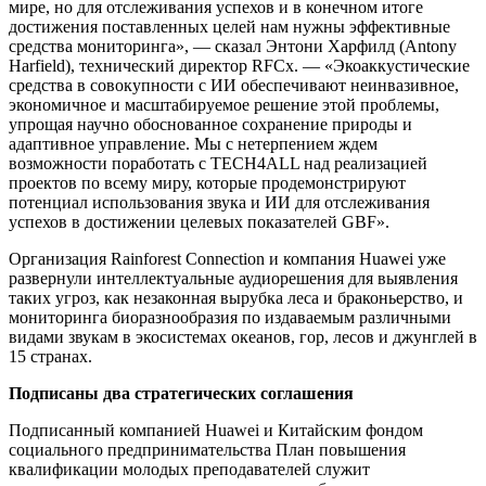
мире, но для отслеживания успехов и в конечном итоге
достижения поставленных целей нам нужны эффективные
средства мониторинга», — сказал Энтони Харфилд (Antony
Harfield), технический директор RFCx. — «Экоаккустические
средства в совокупности с ИИ обеспечивают неинвазивное,
экономичное и масштабируемое решение этой проблемы,
упрощая научно обоснованное сохранение природы и
адаптивное управление. Мы с нетерпением ждем
возможности поработать с TECH4ALL над реализацией
проектов по всему миру, которые продемонстрируют
потенциал использования звука и ИИ для отслеживания
успехов в достижении целевых показателей GBF».
Организация Rainforest Connection и компания Huawei уже
развернули интеллектуальные аудиорешения для выявления
таких угроз, как незаконная вырубка леса и браконьерство, и
мониторинга биоразнообразия по издаваемым различными
видами звукам в экосистемах океанов, гор, лесов и джунглей в
15 странах.
Подписаны два стратегических соглашения
Подписанный компанией Huawei и Китайским фондом
социального предпринимательства План повышения
квалификации молодых преподавателей служит