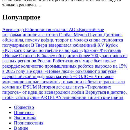
только красивую…
Популярное
Александр Рабинович возглавил АО «Евразийское
информационное агентство Глобал Медиа Групп»
Диетолог
объяснила, почему кефир, творог и молоко снова становятся
популярными
В Твери завершился юбилейный XV Кубок
«Русского Света» по гребле на лодках «Дракон»
Фестиваль
«Новые Огни на Байкале» объединил более 700 участников из
разных регионов России
Роботизация в мире бьет новые
рекорды: количество промышленных роботов выросло на 15%
в 2025 году
Не одна: «Новые люди» объявляют о запуске
всероссийской поддержки матерей «СОЛО+»
Что такое
мицеллированные витамины, и как они работают, рассказала
компания IPSUM
История легенды: путь «Тирольских
пирогов» от идеи до всенародной любви
Вернуться в детство,
чтобы стать лучше
ARTPLAY заполонили гигантские цветы
Общество
Политика
Экономика
Происшествия
В мире