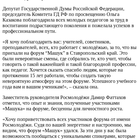
Депутат Государственной Думы Российской Федерации,
председатель Комитета ГД РФ по просвещению Ольга
Казакова поблагодарила всех молодых педагогов за труд в
воспитании подрастающего поколения и пожелала успехов в
профессиональном пути.
«Я хочу поблагодарить вас: учителей, советников,
преподавателей, всех, кто работает с молодёжью, за то, что вы
приехали на форум “Машук” в Ставропольский край. Это
были невероятные смены, где собрались те, кто учит, чтобы
говорить о такой важнейшей и такой благородной профессии,
как педагог. Хочется сказать спасибо людям, которые на
протяжении 15 лет работали, чтобы создать такую
невероятную атмосферу на этом форуме. Успешного учебного
года вам и вашим ученикам!», – сказала она.
Заместитель руководителя Росмолодёжи Дамир Фаттахов
отметил, что опыт и знания, полученные участниками
«Машука» на форуме, бесценны для личностного роста.
«Хочу поприветствовать всех участников форума от имени
Росмолодёжи. Судя по вашей энергетике и настроению, мы
видим, что форум «Машук» удался. За эти дни у вас была
возможность пообщаться с уникальными спикерами, которые