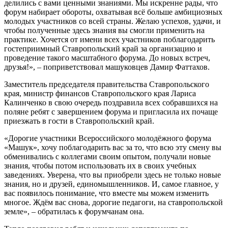
делились с вами ценными знаниями. Мы искренне рады, что
форум набирает обороты, охватывая всё больше амбициозных
молодых участников со всей страны. Желаю успехов, удачи, и
чтобы полученные здесь знания вы смогли применить на
практике. Хочется от имени всех участников поблагодарить
гостеприимный Ставропольский край за организацию и
проведение такого масштабного форума. До новых встреч,
друзья!», – поприветствовал машуковцев Дамир Фаттахов.
Заместитель председателя правительства Ставропольского
края, министр финансов Ставропольского края Лариса
Калинченко в свою очередь поздравила всех собравшихся на
поляне ребят с завершением форума и пригласила их почаще
приезжать в гости в Ставропольский край.
«Дорогие участники Всероссийского молодёжного форума
«Машук», хочу поблагодарить вас за то, что всю эту смену вы
обменивались с коллегами своим опытом, получали новые
знания, чтобы потом использовать их в своих учебных
заведениях. Уверена, что вы приобрели здесь не только новые
знания, но и друзей, единомышленников. И, самое главное, у
вас появилось понимание, что вместе мы можем изменить
многое. Ждём вас снова, дорогие педагоги, на ставропольской
земле», – обратилась к форумчанам она.