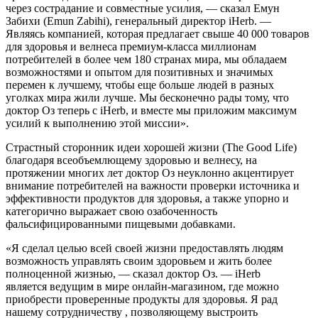
через сострадание и совместные усилия, — сказал Емун
Забихи (Emun Zabihi), генеральный директор iHerb. —
Являясь компанией, которая предлагает свыше 40 000 товаров
для здоровья и велнеса премиум-класса миллионам
потребителей в более чем 180 странах мира, мы обладаем
возможностями и опытом для позитивных и значимых
перемен к лучшему, чтобы еще больше людей в разных
уголках мира жили лучше. Мы бесконечно рады тому, что
доктор Оз теперь с iHerb, и вместе мы приложим максимум
усилий к выполнению этой миссии».
Страстный сторонник идеи хорошей жизни (The Good Life)
благодаря всеобъемлющему здоровью и велнесу, на
протяжении многих лет доктор Оз неуклонно акцентирует
внимание потребителей на важности проверки источника и
эффективности продуктов для здоровья, а также упорно и
категорично выражает свою озабоченность
фальсифицированными пищевыми добавками.
«Я сделал целью всей своей жизни предоставлять людям
возможность управлять своим здоровьем и жить более
полноценной жизнью, — сказал доктор Оз. — iHerb
является ведущим в мире онлайн-магазином, где можно
приобрести проверенные продукты для здоровья. Я рад
нашему сотрудничеству , позволяющему выстроить