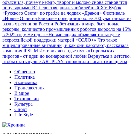
объяснила, почему кефир, творог и молоко снова становятся
популярными
В Твери завершился юбилейный XV Кубок
«Русского Света» по гребле на лодках «Дракон»
Фестиваль
«Новые Огни на Байкале» объединил более 700 участников из
разных регионов России
Роботизация в мире бьет новые
рекорды: количество промышленных роботов выросло на 15%
в 2025 году
Не одна: «Новые люди» объявляют о запуске
всероссийской поддержки матерей «СОЛО+»
Что такое
мицеллированные витамины, и как они работают, рассказала
компания IPSUM
История легенды: путь «Тирольских
пирогов» от идеи до всенародной любви
Вернуться в детство,
чтобы стать лучше
ARTPLAY заполонили гигантские цветы
Общество
Политика
Экономика
Происшествия
В мире
Технологии
Культура
Спорт
Life Style