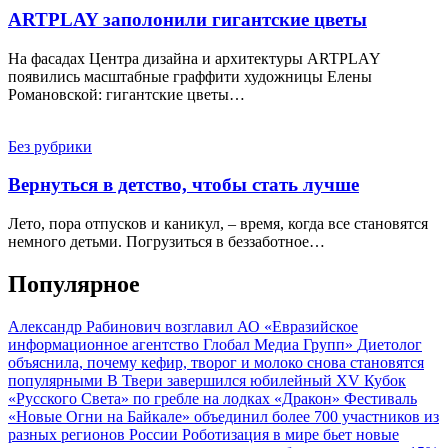
ARTPLAY заполонили гигантские цветы
На фасадах Центра дизайна и архитектуры ARTPLAY
появились масштабные граффити художницы Елены
Романовской: гигантские цветы…
Без рубрики
Вернуться в детство, чтобы стать лучше
Лето, пора отпусков и каникул, – время, когда все становятся
немного детьми. Погрузиться в беззаботное…
Популярное
Александр Рабинович возглавил АО «Евразийское
информационное агентство Глобал Медиа Групп»
Диетолог
объяснила, почему кефир, творог и молоко снова становятся
популярными
В Твери завершился юбилейный XV Кубок
«Русского Света» по гребле на лодках «Дракон»
Фестиваль
«Новые Огни на Байкале» объединил более 700 участников из
разных регионов России
Роботизация в мире бьет новые