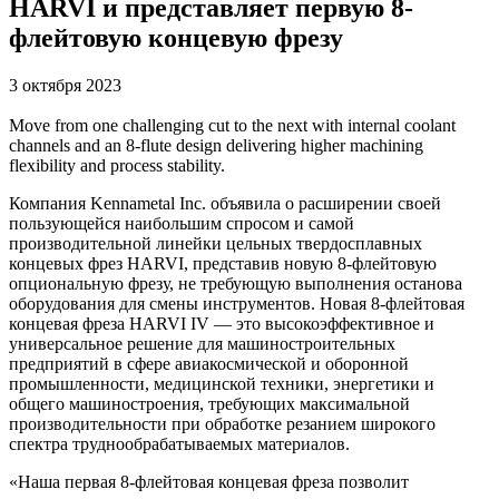
HARVI и представляет первую 8-
флейтовую концевую фрезу
3 октября 2023
Move from one challenging cut to the next with internal coolant
channels and an 8-flute design delivering higher machining
flexibility and process stability.
Компания Kennametal Inc. объявила о расширении своей
пользующейся наибольшим спросом и самой
производительной линейки цельных твердосплавных
концевых фрез HARVI, представив новую 8-флейтовую
опциональную фрезу, не требующую выполнения останова
оборудования для смены инструментов. Новая 8-флейтовая
концевая фреза HARVI IV — это высокоэффективное и
универсальное решение для машиностроительных
предприятий в сфере авиакосмической и оборонной
промышленности, медицинской техники, энергетики и
общего машиностроения, требующих максимальной
производительности при обработке резанием широкого
спектра труднообрабатываемых материалов.
«Наша первая 8-флейтовая концевая фреза позволит