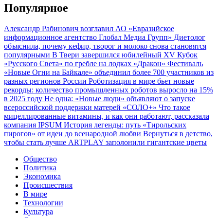
Популярное
Александр Рабинович возглавил АО «Евразийское
информационное агентство Глобал Медиа Групп»
Диетолог
объяснила, почему кефир, творог и молоко снова становятся
популярными
В Твери завершился юбилейный XV Кубок
«Русского Света» по гребле на лодках «Дракон»
Фестиваль
«Новые Огни на Байкале» объединил более 700 участников из
разных регионов России
Роботизация в мире бьет новые
рекорды: количество промышленных роботов выросло на 15%
в 2025 году
Не одна: «Новые люди» объявляют о запуске
всероссийской поддержки матерей «СОЛО+»
Что такое
мицеллированные витамины, и как они работают, рассказала
компания IPSUM
История легенды: путь «Тирольских
пирогов» от идеи до всенародной любви
Вернуться в детство,
чтобы стать лучше
ARTPLAY заполонили гигантские цветы
Общество
Политика
Экономика
Происшествия
В мире
Технологии
Культура