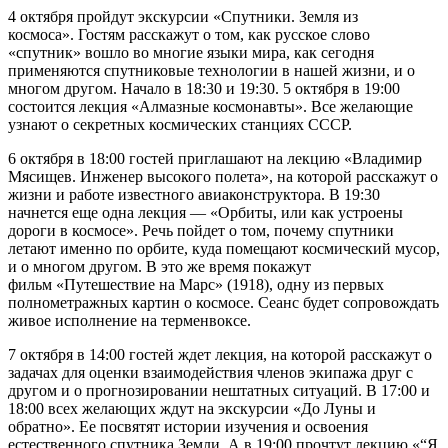
4 октября пройдут экскурсии «Спутники. Земля из
космоса». Гостям расскажут о том, как русское слово
«спутник» вошло во многие языки мира, как сегодня
применяются спутниковые технологии в нашей жизни, и о
многом другом. Начало в 18:30 и 19:30. 5 октября в 19:00
состоится лекция «Алмазные космонавты». Все желающие
узнают о секретных космических станциях СССР.
6 октября в 18:00 гостей приглашают на лекцию «Владимир
Мясищев. Инженер высокого полета», на которой расскажут о
жизни и работе известного авиаконструктора. В 19:30
начнется еще одна лекция — «Орбиты, или как устроены
дороги в космосе». Речь пойдет о том, почему спутники
летают именно по орбите, куда помещают космический мусор,
и о многом другом. В это же время покажут
фильм «Путешествие на Марс» (1918), одну из первых
полнометражных картин о космосе. Сеанс будет сопровождать
живое исполнение на терменвоксе.
7 октября в 14:00 гостей ждет лекция, на которой расскажут о
задачах для оценки взаимодействия членов экипажа друг с
другом и о прогнозировании нештатных ситуаций. В 17:00 и
18:00 всех желающих ждут на экскурсии «До Луны и
обратно». Ее посвятят истории изучения и освоения
естественного спутника Земли. А в 19:00 прочтут лекцию «“Я