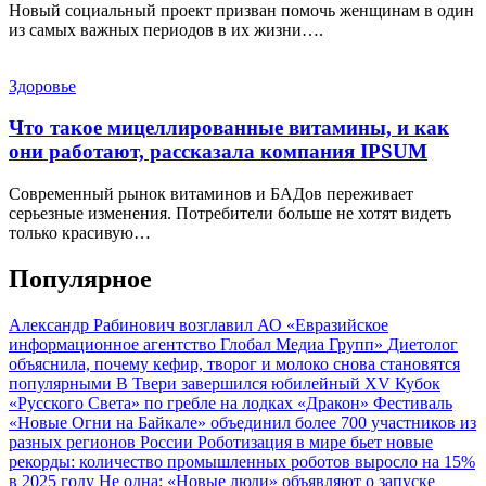
Новый социальный проект призван помочь женщинам в один
из самых важных периодов в их жизни….
Здоровье
Что такое мицеллированные витамины, и как
они работают, рассказала компания IPSUM
Современный рынок витаминов и БАДов переживает
серьезные изменения. Потребители больше не хотят видеть
только красивую…
Популярное
Александр Рабинович возглавил АО «Евразийское
информационное агентство Глобал Медиа Групп»
Диетолог
объяснила, почему кефир, творог и молоко снова становятся
популярными
В Твери завершился юбилейный XV Кубок
«Русского Света» по гребле на лодках «Дракон»
Фестиваль
«Новые Огни на Байкале» объединил более 700 участников из
разных регионов России
Роботизация в мире бьет новые
рекорды: количество промышленных роботов выросло на 15%
в 2025 году
Не одна: «Новые люди» объявляют о запуске