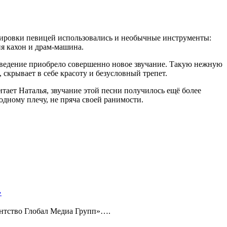
нжировки певицей использовались и необычные инструменты:
я кахон и драм-машина.
зведение приобрело совершенно новое звучание. Такую нежную
скрывает в себе красоту и безусловный трепет.
итает Наталья, звучание этой песни получилось ещё более
одному плечу, не пряча своей ранимости.
»
ентство Глобал Медиа Групп»….