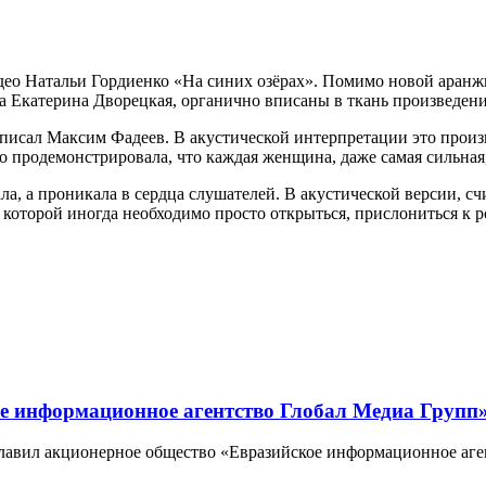
видео Натальи Гордиенко «На синих озёрах». Помимо новой ара
 Екатерина Дворецкая, органично вписаны в ткань произведени
писал Максим Фадеев. В акустической интерпретации это прои
о продемонстрировала, что каждая женщина, даже самая сильная, 
ала, а проникала в сердца слушателей. В акустической версии, сч
которой иногда необходимо просто открыться, прислониться к р
е информационное агентство Глобал Медиа Групп
зглавил акционерное общество «Евразийское информационное аг