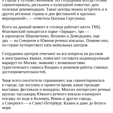
о городе у путешественников. Их сотрудники всегда готовы
сориентировать, рассказать о культурной повестке, дать
полезные рекомендации. Такие центры можно встретить и в
других регионах страны в дни фестивалей и крупных
мероприятий», — отметила Наталья Сергунина.
Всего на данный момент в столице работает шесть ТИЦ.
Флагманский находится в парке «Зарядье», три —
в аэропортах Шереметьево, Внуково и Домодедово, еще
два — на Северном и Южном речных вокзалах. Помимо них,
по стране путешествует пять мобильных центров.
Сотрудники центров отвечают на все вопросы на русском
и иностранных языках, помогают составить индивидуальный
маршрут по Москве, знакомят с возможностями
туристического сервиса Russpass и режимом работы главных
достопримечательностей.
Чаще всего посетители спрашивают, как сориентироваться
в городе, где погулять и провести время, какие проходят
выставки, фестивали и концерты. Многих интересуют речные
круизы: пассажиры Южного речного вокзала планируют
поездку по воде в Коломну, Рязань и другие города,
а Северного — в Санкт-Петербург, Казань и даже до Белого
моря.