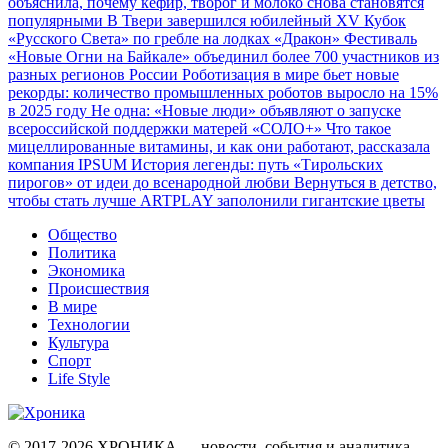
объяснила, почему кефир, творог и молоко снова становятся
популярными
В Твери завершился юбилейный XV Кубок
«Русского Света» по гребле на лодках «Дракон»
Фестиваль
«Новые Огни на Байкале» объединил более 700 участников из
разных регионов России
Роботизация в мире бьет новые
рекорды: количество промышленных роботов выросло на 15%
в 2025 году
Не одна: «Новые люди» объявляют о запуске
всероссийской поддержки матерей «СОЛО+»
Что такое
мицеллированные витамины, и как они работают, рассказала
компания IPSUM
История легенды: путь «Тирольских
пирогов» от идеи до всенародной любви
Вернуться в детство,
чтобы стать лучше
ARTPLAY заполонили гигантские цветы
Общество
Политика
Экономика
Происшествия
В мире
Технологии
Культура
Спорт
Life Style
© 2017-2026
ХРОНИКА — новости, события и аналитика