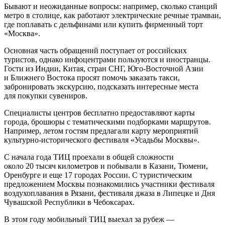
Бывают и неожиданные вопросы: например, сколько станций
метро в столице, как работают электрические речные трамваи,
где поплавать с дельфинами или купить фирменный торт
«Москва».
Основная часть обращений поступает от российских
туристов, однако инфоцентрами пользуются и иностранцы.
Гости из Индии, Китая, стран СНГ, Юго-Восточной Азии
и Ближнего Востока просят помочь заказать такси,
забронировать экскурсию, подсказать интересные места
для покупки сувениров.
Специалисты центров бесплатно предоставляют карты
города, брошюры с тематическими подборками маршрутов.
Например, летом гостям предлагали карту мероприятий
культурно-исторического фестиваля «Усадьбы Москвы».
С начала года ТИЦ проехали в общей сложности
около 20 тысяч километров и побывали в Казани, Тюмени,
Оренбурге и еще 17 городах России. С туристическим
предложением Москвы познакомились участники фестиваля
воздухоплавания в Рязани, фестиваля джаза в Липецке и Дня
Чувашской Республики в Чебоксарах.
В этом году мобильный ТИЦ выехал за рубеж —