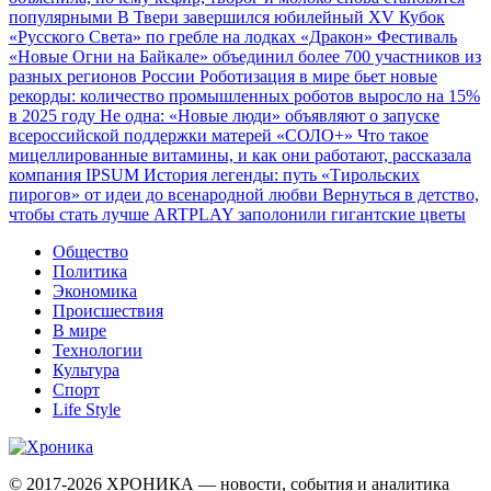
популярными
В Твери завершился юбилейный XV Кубок
«Русского Света» по гребле на лодках «Дракон»
Фестиваль
«Новые Огни на Байкале» объединил более 700 участников из
разных регионов России
Роботизация в мире бьет новые
рекорды: количество промышленных роботов выросло на 15%
в 2025 году
Не одна: «Новые люди» объявляют о запуске
всероссийской поддержки матерей «СОЛО+»
Что такое
мицеллированные витамины, и как они работают, рассказала
компания IPSUM
История легенды: путь «Тирольских
пирогов» от идеи до всенародной любви
Вернуться в детство,
чтобы стать лучше
ARTPLAY заполонили гигантские цветы
Общество
Политика
Экономика
Происшествия
В мире
Технологии
Культура
Спорт
Life Style
© 2017-2026
ХРОНИКА — новости, события и аналитика