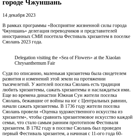
городе Чжуншань
14 декабря 2023
В рамках программы «Восприятие жизненной силы города
Чжуншань» делегация переводчиков и представителей
иностранных СМИ посетила Фестиваль хризантем в поселке
Сяолань 2023 года.
Delegation visiting the «Sea of Flowers» at the Xiaolan
Chrysanthemum Fair
Судя по описанию, маленькая хризантема была свидетелем
развития и изменений этой земли на протяжении
тысячелетий. У жителей поселка Сяолань есть традиция
любить хризантемы, сажать хризантемы и наслаждаться ими.
Еще во времена династии Южная Сун жители поселка
Сяолань, бежавшие от войны на юг с Центральных равнин,
начали сажать хризантемы. В 1736 году жители поселка
Сяолань провели «Оценка художественного искусства из
хризантем», чтобы сравнить хризантемовое искусство каждой
семьи, что стало самым ранним прототипом Фестиваля
хризантем. В 1782 году в поселке Сяолань был проведен
первый Фестиваль хризантем, а начиная с 11-ого года 60-