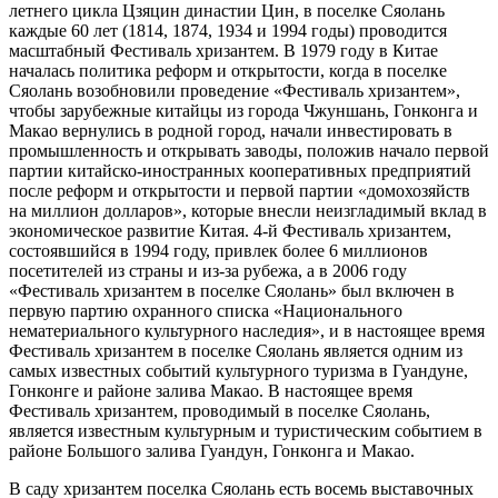
летнего цикла Цзяцин династии Цин, в поселке Сяолань
каждые 60 лет (1814, 1874, 1934 и 1994 годы) проводится
масштабный Фестиваль хризантем. В 1979 году в Китае
началась политика реформ и открытости, когда в поселке
Сяолань возобновили проведение «Фестиваль хризантем»,
чтобы зарубежные китайцы из города Чжуншань, Гонконга и
Макао вернулись в родной город, начали инвестировать в
промышленность и открывать заводы, положив начало первой
партии китайско-иностранных кооперативных предприятий
после реформ и открытости и первой партии «домохозяйств
на миллион долларов», которые внесли неизгладимый вклад в
экономическое развитие Китая. 4-й Фестиваль хризантем,
состоявшийся в 1994 году, привлек более 6 миллионов
посетителей из страны и из-за рубежа, а в 2006 году
«Фестиваль хризантем в поселке Сяолань» был включен в
первую партию охранного списка «Национального
нематериального культурного наследия», и в настоящее время
Фестиваль хризантем в поселке Сяолань является одним из
самых известных событий культурного туризма в Гуандуне,
Гонконге и районе залива Макао. В настоящее время
Фестиваль хризантем, проводимый в поселке Сяолань,
является известным культурным и туристическим событием в
районе Большого залива Гуандун, Гонконга и Макао.
В саду хризантем поселка Сяолань есть восемь выставочных