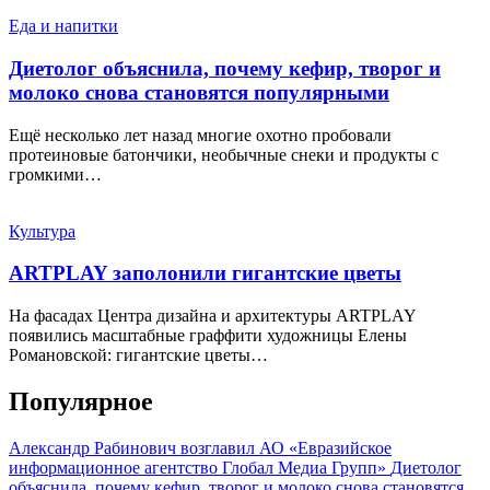
Еда и напитки
Диетолог объяснила, почему кефир, творог и
молоко снова становятся популярными
Ещё несколько лет назад многие охотно пробовали
протеиновые батончики, необычные снеки и продукты с
громкими…
Культура
ARTPLAY заполонили гигантские цветы
На фасадах Центра дизайна и архитектуры ARTPLAY
появились масштабные граффити художницы Елены
Романовской: гигантские цветы…
Популярное
Александр Рабинович возглавил АО «Евразийское
информационное агентство Глобал Медиа Групп»
Диетолог
объяснила, почему кефир, творог и молоко снова становятся