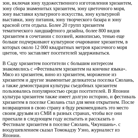
зон, включая зону художественного изготовления хризантем,
зону сбора знаменитых хризантем, зону цветочного моря,
зону выставки культурного искусства, зону культурной
выставки, зону питания, зону творческого базара и зону
красной сети отдыха. Более 20 групп хризантем
тематического ландшафтного дизайна, более 800 видов
хризантем в сочетании с поэзией, живописью, тенью еще
больше подчеркивают культурное очарование хризантем, в
которых около 12 000 квадратных метров красочного моря
цветов, что заставляет посетителей задерживаться.
В Саду хризантем посетители с большим интересом
знакомились с «Фестивалем хризантем на кончике языка».
Мясо из хризантем, вино из хризантем, мороженое из
хризантем и другие знаменитые деликатесы поселка Сяолань,
а также демонстрация культуры съедобных хризантем
пользовались популярностью среди посетителей. В Японии
культура хризантем также имеет долгую историю, и фестиваль
хризантем в поселке Сяолань стал для меня открытием. После
возвращения в свою страну я буду рекомендовать это место
своим друзьям из СМИ в разных странах, чтобы все они
приехали в следующем году испытать и рассказать о
Фестивале хризантем в поселке Сяолань, Чжуншань». с
воодушевлением сказал Томокадзу Уэно, журналист из
Японии.