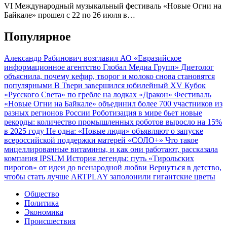
VI Международный музыкальный фестиваль «Новые Огни на
Байкале» прошел с 22 по 26 июля в…
Популярное
Александр Рабинович возглавил АО «Евразийское
информационное агентство Глобал Медиа Групп»
Диетолог
объяснила, почему кефир, творог и молоко снова становятся
популярными
В Твери завершился юбилейный XV Кубок
«Русского Света» по гребле на лодках «Дракон»
Фестиваль
«Новые Огни на Байкале» объединил более 700 участников из
разных регионов России
Роботизация в мире бьет новые
рекорды: количество промышленных роботов выросло на 15%
в 2025 году
Не одна: «Новые люди» объявляют о запуске
всероссийской поддержки матерей «СОЛО+»
Что такое
мицеллированные витамины, и как они работают, рассказала
компания IPSUM
История легенды: путь «Тирольских
пирогов» от идеи до всенародной любви
Вернуться в детство,
чтобы стать лучше
ARTPLAY заполонили гигантские цветы
Общество
Политика
Экономика
Происшествия