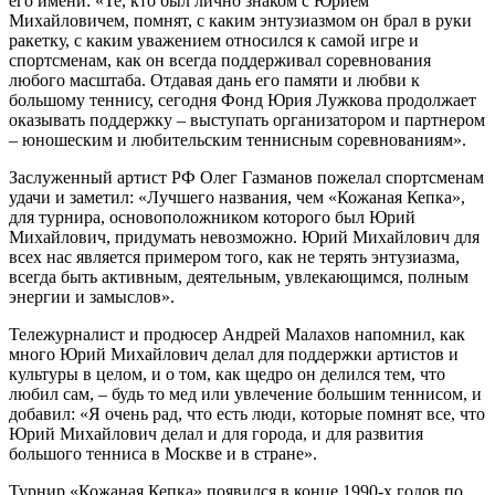
его имени: «Те, кто был лично знаком с Юрием
Михайловичем, помнят, с каким энтузиазмом он брал в руки
ракетку, с каким уважением относился к самой игре и
спортсменам, как он всегда поддерживал соревнования
любого масштаба. Отдавая дань его памяти и любви к
большому теннису, сегодня Фонд Юрия Лужкова продолжает
оказывать поддержку – выступать организатором и партнером
– юношеским и любительским теннисным соревнованиям».
Заслуженный артист РФ Олег Газманов пожелал спортсменам
удачи и заметил: «Лучшего названия, чем «Кожаная Кепка»,
для турнира, основоположником которого был Юрий
Михайлович, придумать невозможно. Юрий Михайлович для
всех нас является примером того, как не терять энтузиазма,
всегда быть активным, деятельным, увлекающимся, полным
энергии и замыслов».
Тележурналист и продюсер Андрей Малахов напомнил, как
много Юрий Михайлович делал для поддержки артистов и
культуры в целом, и о том, как щедро он делился тем, что
любил сам, – будь то мед или увлечение большим теннисом, и
добавил: «Я очень рад, что есть люди, которые помнят все, что
Юрий Михайлович делал и для города, и для развития
большого тенниса в Москве и в стране».
Турнир «Кожаная Кепка» появился в конце 1990-х годов по