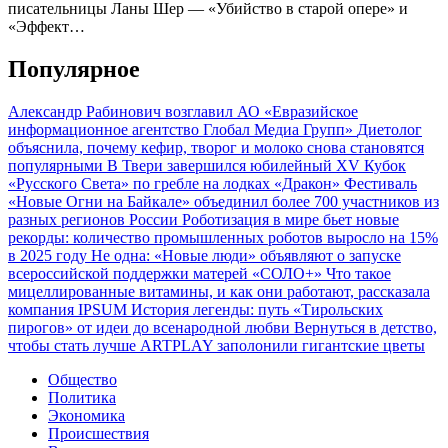
писательницы Ланы Шер — «Убийство в старой опере» и
«Эффект…
Популярное
Александр Рабинович возглавил АО «Евразийское
информационное агентство Глобал Медиа Групп»
Диетолог
объяснила, почему кефир, творог и молоко снова становятся
популярными
В Твери завершился юбилейный XV Кубок
«Русского Света» по гребле на лодках «Дракон»
Фестиваль
«Новые Огни на Байкале» объединил более 700 участников из
разных регионов России
Роботизация в мире бьет новые
рекорды: количество промышленных роботов выросло на 15%
в 2025 году
Не одна: «Новые люди» объявляют о запуске
всероссийской поддержки матерей «СОЛО+»
Что такое
мицеллированные витамины, и как они работают, рассказала
компания IPSUM
История легенды: путь «Тирольских
пирогов» от идеи до всенародной любви
Вернуться в детство,
чтобы стать лучше
ARTPLAY заполонили гигантские цветы
Общество
Политика
Экономика
Происшествия