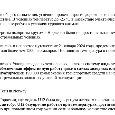
сов общего назначения, успешно провела строгие дорожные испы
тане. В условиях температур до -25 °C в Казахстане электричес
ик электробуса в условиях сурового климата.
верным полярным кругом в Норвегии были не просто испытанием
кстремальных условиях.
авилась в непростое путешествие 21 января 2024 года, продемонс
 для более чем 1500 пассажиров. Постоянная температура в сало
яторах Yutong передовых технологиях, включая
систему жидкос
обеспечивая эффективную работу даже в самых холодных кл
луатирующей 190 000 коммерческих транспортных средств на но
кстремальных холодных условий эксплуатации.
 Tests in Norway
Норвегии, где модель
U12
была подвергнута жестким испытания
 автобус U12 безупречно работал при температурах, достига
нно при повышенном содержании соли и большом количестве снег