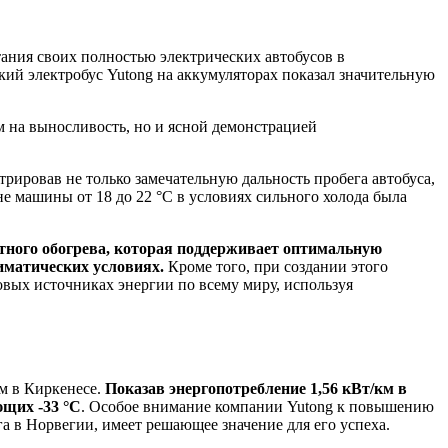
тания своих полностью электрических автобусов в
кий электробус Yutong на аккумуляторах показал значительную
 на выносливость, но и ясной демонстрацией
трировав не только замечательную дальность пробега автобуса,
не машины от 18 до 22 °C в условиях сильного холода была
тного обогрева, которая поддерживает оптимальную
иматических условиях.
Кроме того, при создании этого
вых источниках энергии по всему миру, используя
м в Киркенесе.
Показав энергопотребление 1,56 кВт/км в
ющих -33 °C
. Особое внимание компании Yutong к повышению
а в Норвегии, имеет решающее значение для его успеха.