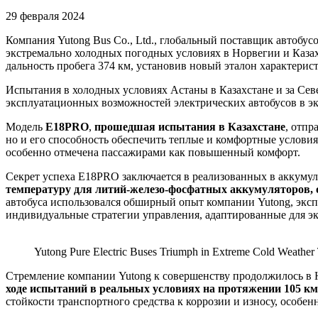
29 февраля 2024
Компания Yutong Bus Co., Ltd., глобальный поставщик автобу
экстремально холодных погодных условиях в Норвегии и Казахс
дальность пробега 374 км, установив новый эталон характерист
Испытания в холодных условиях Астаны в Казахстане и за Се
эксплуатационных возможностей электрических автобусов в э
Модель
E18PRO
,
прошедшая испытания в Казахстане
, отпр
но и его способность обеспечить теплые и комфортные условия
особенно отмечена пассажирами как повышенный комфорт.
Секрет успеха E18PRO заключается в реализованных в аккумул
температуру для литий-железо-фосфатных аккумуляторов, 
автобуса использовался обширный опыт компании Yutong, эксп
индивидуальные стратегии управления, адаптированные для э
Yutong Pure Electric Buses Triumph in Extreme Cold Weather
Стремление компании Yutong к совершенству продолжилось в 
ходе испытаний в реальных условиях на протяжении 105 км,
стойкости транспортного средства к коррозии и износу, особе