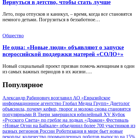
Вернуться в детство, чтобы стать лучше
Лето, пора отпусков и каникул, – время, когда все становятся
немного детьми. Погрузиться в беззаботное…
Общество
Не одна: «Новые люди» объявляют о запуске
всероссийской поддержки матерей «СОЛО+»
Новый социальный проект призван помочь женщинам в один
из самых важных периодов в их жизни….
Популярное
Александр Рабинович возглавил АО «Евразийское
информационное агентство Глобал Медиа Групп»
Диетолог
объяснила, почему кефир, творог и молоко снова становятся
популярными
В Твери завершился юбилейный XV Кубок
«Русского Света» по гребле на лодках «Дракон»
Фестиваль
«Новые Огни на Байкале» объединил более 700 участников из
разных регионов России
Роботизация в мире бьет новые
рекорды: количество промышленных роботов выросло на 15%