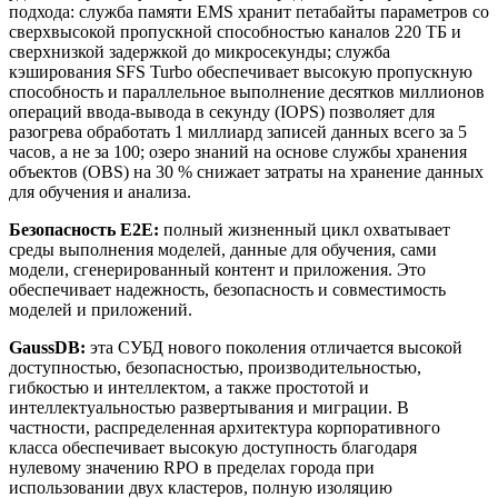
подхода: служба памяти EMS хранит петабайты параметров со
сверхвысокой пропускной способностью каналов 220 ТБ и
сверхнизкой задержкой до микросекунды; служба
кэширования SFS Turbo обеспечивает высокую пропускную
способность и параллельное выполнение десятков миллионов
операций ввода-вывода в секунду (IOPS) позволяет для
разогрева обработать 1 миллиард записей данных всего за 5
часов, а не за 100; озеро знаний на основе службы хранения
объектов (OBS) на 30 % снижает затраты на хранение данных
для обучения и анализа.
Безопасность E2E:
полный жизненный цикл охватывает
среды выполнения моделей, данные для обучения, сами
модели, сгенерированный контент и приложения. Это
обеспечивает надежность, безопасность и совместимость
моделей и приложений.
GaussDB:
эта СУБД нового поколения отличается высокой
доступностью, безопасностью, производительностью,
гибкостью и интеллектом, а также простотой и
интеллектуальностью развертывания и миграции. В
частности, распределенная архитектура корпоративного
класса обеспечивает высокую доступность благодаря
нулевому значению RPO в пределах города при
использовании двух кластеров, полную изоляцию