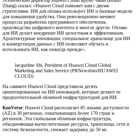
Технический директор Huawei Cloud Бруно Чжан (Bruno
Zhang) сказал: «Huawei Cloud поможет вам с двумя
стратегиями. ИИ для облака использует ИИ и базовые модели
для повышения удобства. Они революционно меняют
процессы разработки программного обеспечения,
производства цифрового контента и многое другое. Облако
для ИИ делает внедрение ИИ целостным и эффективным.
Архитектурные инновации, специальное хранилище для ИИ
и конвергенция данных с ИИ позволяют обучать и
использовать ИИ, как никогда прежде».
Jacqueline Shi, President of Huawei Cloud Global
Marketing and Sales Service (PRNewsfoto/HUAWEI
CLOUD)
На саммите Huawei Cloud представила десять
ориентированных на ИИ инноваций, которые делают ее
предпочтительной облачной инфраструктурой для ИИ.
KooVerse
: Huawei Cloud располагает 85 зонами доступности
(AZ) в 30 регионах, охватывающих более 170 стран и
регионов. Эта глобальная облачная инфраструктура,
объединяющая вычислительные ресурсы, хранилища, сети и
систему безопасности, снижает задержку до 50 мс.