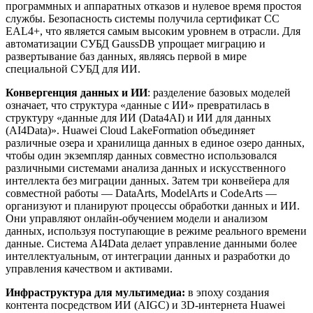
программных и аппаратных отказов и нулевое время простоя
службы. Безопасность системы получила сертификат CC
EAL4+, что является самым высоким уровнем в отрасли. Для
автоматизации СУБД GaussDB упрощает миграцию и
развертывание баз данных, являясь первой в мире
специальной СУБД для ИИ.
Конвергенция данных и ИИ
: разделение базовых моделей
означает, что структура «данные с ИИ» превратилась в
структуру «данные для ИИ (Data4AI) и ИИ для данных
(AI4Data)». Huawei Cloud LakeFormation объединяет
различные озера и хранилища данных в единое озеро данных,
чтобы один экземпляр данных совместно использовался
различными системами анализа данных и искусственного
интеллекта без миграции данных. Затем три конвейера для
совместной работы — DataArts, ModelArts и CodeArts —
организуют и планируют процессы обработки данных и ИИ.
Они управляют онлайн-обучением модели и анализом
данных, используя поступающие в режиме реального времени
данные. Система AI4Data делает управление данными более
интеллектуальным, от интеграции данных и разработки до
управления качеством и активами.
Инфраструктура для мультимедиа:
в эпоху создания
контента посредством ИИ (AIGC) и 3D-интернета Huawei