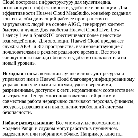
Cloud построила инфраструктуру для мультимедиа,
основанную на эффективности, удобстве и эволюции. Для
эффективности Huawei Cloud MetaStudio, конвейер создания
контента, объединяющий рабочее пространство и
виртуальных людей на основе AIGC, генерирует контент
быстрее и лучше. Для удобства Huawei Cloud Live, Low
Latency Live и SparkRTC обеспечивают более целостное
взаимодействие. Для эволюции Huawei Cloud предлагает
службы AIGC и 3D-пространства, взаимодействующие с
пользователями в режиме реального времени. Все это в
совокупности выводит бизнес и удобство пользователя на
новый уровень.
Исходная точка
: компании лучше используют ресурсы и
управляют ими в Huawei Cloud благодаря унифицированному
управлению учетными записями, удостоверениями,
разрешениями, доступом к сети, нормативным соответствием
и затратами. Теперь многопользовательский режим и
совместная работа неразрывно связывают персонал, финансы,
ресурсы, разрешения и выполнение требований системы
безопасности.
Гибкое развертывание
: Все упомянутые возможности
моделей Pangu и службы могут работать в публичном,
выделенном или гибридном облаке. Например, клиенты