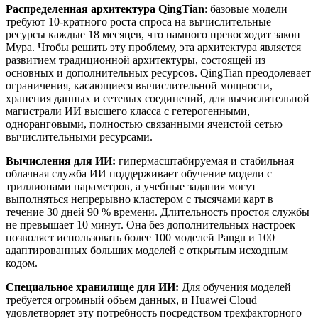
Распределенная архитектура QingTian
: базовые модели
требуют 10-кратного роста спроса на вычислительные
ресурсы каждые 18 месяцев, что намного превосходит закон
Мура. Чтобы решить эту проблему, эта архитектура является
развитием традиционной архитектуры, состоящей из
основных и дополнительных ресурсов. QingTian преодолевает
ограничения, касающиеся вычислительной мощности,
хранения данных и сетевых соединений, для вычислительной
магистрали ИИ высшего класса с гетерогенными,
одноранговыми, полностью связанными ячеистой сетью
вычислительными ресурсами.
Вычисления для ИИ:
гипермасштабируемая и стабильная
облачная служба ИИ поддерживает обучение модели с
триллионами параметров, а учебные задания могут
выполняться непрерывно кластером с тысячами карт в
течение 30 дней 90 % времени. Длительность простоя службы
не превышает 10 минут. Она без дополнительных настроек
позволяет использовать более 100 моделей Pangu и 100
адаптированных больших моделей с открытым исходным
кодом.
Специальное хранилище для ИИ:
Для обучения моделей
требуется огромный объем данных, и Huawei Cloud
удовлетворяет эту потребность посредством трехфакторного