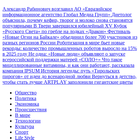
Александр Рабинович возглавил АО «Евразийское
информационное агентство Глобал Медиа Групп»
Диетолог
объяснила, почему кефир, творог и молоко снова становятся
популярными
В Твери завершился юбилейный XV Кубок
«Русского Света» по гребле на лодках «Дракон»
Фестиваль
«Новые Огни на Байкале» объединил более 700 участников из
разных регионов России
Роботизация в мире бьет новые
рекорды: количество промышленных роботов выросло на 15%
в 2025 году
Не одна: «Новые люди» объявляют о запуске
всероссийской поддержки матерей «СОЛО+»
Что такое
мицеллированные витамины, и как они работают, рассказала
компания IPSUM
История легенды: путь «Тирольских
пирогов» от идеи до всенародной любви
Вернуться в детство,
чтобы стать лучше
ARTPLAY заполонили гигантские цветы
Общество
Политика
Экономика
Происшествия
В мире
Технологии
Культура
Спорт
Life Style