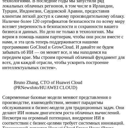
технологиями. В последние годы мы запустили ряд
локальных облачных регионов, в том числе в Ирландии,
Турции, Индонезии, Саудовской Аравии, предоставив
клиентам легкий доступ к самому производительному облаку.
Наличие более 120 сертификатов безопасности по всему миру
вселяет уверенность в безопасности и сохранности вашего
бизнеса и данных. Но дело не только в технологиях. Мы
верим в помощь нашим партнерам, чтобы они росли вместе с
нами, и эта цель теперь поддерживается нашими
программами GoCloud и GrowCloud. И давайте не будем
забывать об ИИ — он меняет все, и мы находимся на
переднем крае. Мы строим прочный облачный фундамент для
всех, для каждой отрасли, чтобы ускорить построение
интеллектуальных систем».
Bruno Zhang, CTO of Huawei Cloud
(PRNewsfoto/HUAWEI CLOUD)
Современные базовые модели меняют представления о
производстве, взаимодействии, меняют парадигмы
обслуживания и бизнес-модели для традиционных задач. Они
делают ИИ новым двигателем роста облачных вычислений.
Несмотря на огромный потенциал, внедрение ИИ в
соответствии с бизнес-целями требует системных инноваций.