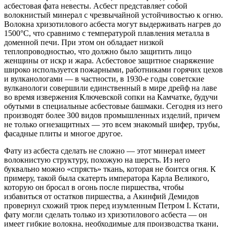
асбестовая фата невесты. Асбест представляет собой
волокнистый минерал с чрезвычайной устойчивостью к огню.
Волокна хризотилового асбеста могут выдерживать нагрев до
1500°С, что сравнимо с температурой плавления металла в
доменной печи. При этом он обладает низкой
теплопроводностью, что должно было защитить лицо
женщины от искр и жара. Асбестовое защитное снаряжение
широко используется пожарными, работниками горячих цехов
и вулканологами — в частности, в 1930-е годы советские
вулканологи совершили единственный в мире дрейф на лаве
во время извержения Ключевской сопки на Камчатке, будучи
обутыми в специальные асбестовые башмаки. Сегодня из него
производят более 300 видов промышленных изделий, причем
не только огнезащитных — это всем знакомый шифер, трубы,
фасадные плиты и многое другое.
Фату из асбеста сделать не сложно — этот минерал имеет
волокнистую структуру, похожую на шерсть. Из него
буквально можно «спрясть» ткань, которая не боится огня. К
примеру, такой была скатерть императора Карла Великого,
которую он бросал в огонь после пиршества, чтобы
избавиться от остатков пиршества, а Акинфий Демидов
провернул схожий трюк перед изумленным Петром I. Кстати,
фату могли сделать только из хризотилового асбеста — он
имеет гибкие волокна, необходимые для производства ткани,