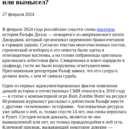
или вымысел?
27 февраля 2024
В феврале 2024 года российские соцсети снова
посетила
история Ральфа Дилла — пожарного из американского штата
Джорджия, который организовал церемонию бракосочетания
в горящем здании. Согласно текстам многочисленных постов,
героический огнеборец и его невеста были одеты в
огнезащитные костюмы, а на голове избранницы оригинала
красовалась асбестовая фата. Священника и вовсе нарядили в
скафандр, гости же были вооружены огнетушителями.
Приглашенным репортерам Ральф заявил, что его супруга
должна знать, с кем её связала судьба.
Один из первых задокументированных фактов появления
данной истории в отечественных СМИ относится к 2010 году
— в статье о компьютерной игре Burn Zombie Burn! на ресурсе
Игромания журналист рассказал о доблестном Ральфе вместе
с другими «огненными» историями. Англоязычные ресурсы
уже забыли о ней, и, только спустя 14 лет, она снова вернулась
в Рунет. Сегодня нельзя доказать, является ли она
вымышленной или нет, но толика правдоподобия в ней есть.
Ключевой признак, вызывающий некоторое доверие —