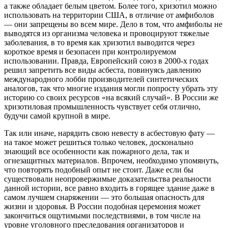
а также обладает белым цветом. Более того, хризотил можно
использовать на территории США, в отличие от амфиболов
— они запрещены во всем мире. Дело в том, что амфиболы не
выводятся из организма человека и провоцируют тяжелые
заболевания, в то время как хризотил выводится через
короткое время и безопасен при контролируемом
использовании. Правда, Европейский союз в 2000-х годах
решил запретить все виды асбеста, повинуясь давлению
международного лобби производителей синтетических
аналогов, так что многие издания могли попросту убрать эту
историю со своих ресурсов «на всякий случай». В России же
хризотиловая промышленность чувствует себя отлично,
будучи самой крупной в мире.
Так или иначе, нарядить свою невесту в асбестовую фату —
на такое может решиться только человек, досконально
знающий все особенности как пожарного дела, так и
огнезащитных материалов. Впрочем, необходимо упомянуть,
что повторять подобный опыт не стоит. Даже если бы
существовали неопровержимые доказательства реальности
данной истории, все равно входить в горящее здание даже в
самом лучшем снаряжении — это большая опасность для
жизни и здоровья. В России подобная церемония может
закончиться ощутимыми последствиями, в том числе на
уровне уголовного преследования организаторов и