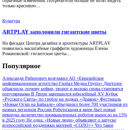
серьезные изменения. Потребители больше не хотят видеть
только красивую…
Культура
ARTPLAY заполонили гигантские цветы
На фасадах Центра дизайна и архитектуры ARTPLAY
появились масштабные граффити художницы Елены
Романовской: гигантские цветы…
Популярное
Александр Рабинович возглавил АО «Евразийское
информационное агентство Глобал Медиа Групп»
Диетолог
объяснила, почему кефир, творог и молоко снова становятся
популярными
В Твери завершился юбилейный XV Кубок
«Русского Света» по гребле на лодках «Дракон»
Фестиваль
«Новые Огни на Байкале» объединил более 700 участников из
разных регионов России
Роботизация в мире бьет новые
рекорды: количество промышленных роботов выросло на 15%
в 2025 году
Не одна: «Новые люди» объявляют о запуске
всероссийской поддержки матерей «СОЛО+»
Что такое