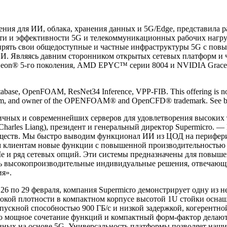
шения для ИИ, облака, хранения данных и 5G/Edge, представил
и и эффективности 5G и телекоммуникационных рабочих нагруз
ирять свои общедоступные и частные инфраструктуры 5G с повы
. Являясь давним сторонником открытых сетевых платформ и ч
 Xeon® 5-го поколения, AMD EPYC™ серии 8004 и NVIDIA Grace
base, OpenFOAM, ResNet34 Inference, VPP-FIB. This offering is no
m, and owner of the OPENFOAM® and OpenCFD® trademark. See backu
гичных и современнейших серверов для удовлетворения высоких
Charles Liang), президент и генеральный директор Supermicro.
еств. Мы быстро выводим функционал ИИ из ЦОД на периферийн
им клиентам новые функции с повышенной производительностью
e и ряд сетевых опций. Эти системы предназначены для повыше
вать высокопроизводительные индивидуальные решения, отвечаю
ия».
26 по 29 февраля, компания Supermicro демонстрирует одну из н
окой плотности в компактном корпусе высотой 1U стойки осна
скной способностью 900 ГБ/с и низкой задержкой, когерентной 
 мощное сочетание функций и компактный форм-фактор делают
анных на основе 5G. Универсальность платформы позволяет наш