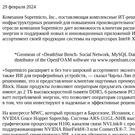
29 февраля 2024
Компания Supermicro, Inc., поставляющая комплексные ИТ-ре
инфраструктурных решений для повышения производительност
отрасли компания Supermicro дает возможность клиентам расш
энергии и поддержкой новых и инновационных приложений ИИ
ассортимент своей продукции системы на процессорах Intel®
*Geomean of «DeathStar Bench- Social Network, MySQL Data
distributor of the OpenFOAM software via www.openfoam.co
«Supermicro расширяет и без того широкий ассортимент эколо
также ИИ для периферийных устройств, — сказал Чарльз Лян (
решениями, это и предоставление клиентам ощутимых преимущ
Block. Наши продукты позволяют операторам предлагать сво
имеют до 2 ТБ высокоскоростной памяти DDR5, 6 разъемов PCI
ватт потребляемой энергии, что позволяет операторам созда
в том, что они инвестируют в надежные и эффективные решен
На конгрессе MWC, который проходит в Барселоне, Испания, с 
NVIDIA Grace Hopper Superchip. Система ARS-111GL-NHR выс
графическим процессором H100, каналом связи NVLink® с пропу
поддерживающими NVIDIA BlueField®-3 или ConnectX®-7. Это
приложений генеративного ИИ, а также обучения и анализа д