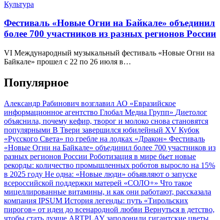
Культура
Фестиваль «Новые Огни на Байкале» объединил
более 700 участников из разных регионов России
VI Международный музыкальный фестиваль «Новые Огни на
Байкале» прошел с 22 по 26 июля в…
Популярное
Александр Рабинович возглавил АО «Евразийское
информационное агентство Глобал Медиа Групп»
Диетолог
объяснила, почему кефир, творог и молоко снова становятся
популярными
В Твери завершился юбилейный XV Кубок
«Русского Света» по гребле на лодках «Дракон»
Фестиваль
«Новые Огни на Байкале» объединил более 700 участников из
разных регионов России
Роботизация в мире бьет новые
рекорды: количество промышленных роботов выросло на 15%
в 2025 году
Не одна: «Новые люди» объявляют о запуске
всероссийской поддержки матерей «СОЛО+»
Что такое
мицеллированные витамины, и как они работают, рассказала
компания IPSUM
История легенды: путь «Тирольских
пирогов» от идеи до всенародной любви
Вернуться в детство,
чтобы стать лучше
ARTPLAY заполонили гигантские цветы