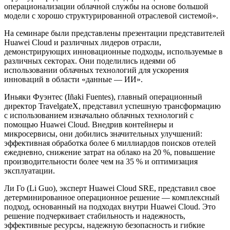
операционализации облачной службы на основе большой
модели с хорошо структурированной отраслевой системой».
На семинаре были представлены презентации представителей
Huawei Cloud и различных лидеров отрасли,
демонстрирующих инновационные подходы, используемые в
различных секторах. Они поделились идеями об
использовании облачных технологий для ускорения
инноваций в области «данные — ИИ».
Иньяки Фуэнтес (Iñaki Fuentes), главный операционный
директор TravelgateX, представил успешную трансформацию
с использованием изначально облачных технологий с
помощью Huawei Cloud. Внедрив контейнеры и
микросервисы, они добились значительных улучшений:
эффективная обработка более 6 миллиардов поисков отелей
ежедневно, снижение затрат на облако на 20 %, повышение
производительности более чем на 35 % и оптимизация
эксплуатации.
Ли Го (Li Guo), эксперт Huawei Cloud SRE, представил свое
детерминированное операционное решение — комплексный
подход, основанный на подходах внутри Huawei Cloud. Это
решение подчеркивает стабильность и надежность,
эффективные ресурсы, надежную безопасность и гибкие