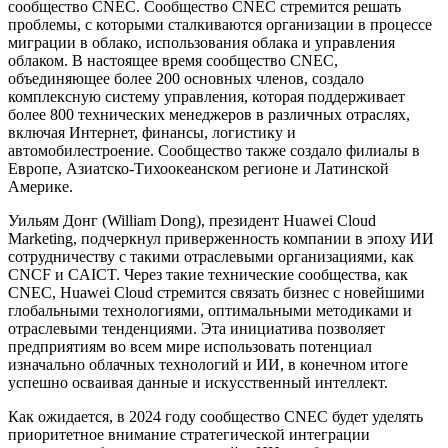
сообщество CNEC. Сообщество CNEC стремится решать
проблемы, с которыми сталкиваются организации в процессе
миграции в облако, использования облака и управления
облаком. В настоящее время сообщество CNEC,
объединяющее более 200 основных членов, создало
комплексную систему управления, которая поддерживает
более 800 технических менеджеров в различных отраслях,
включая Интернет, финансы, логистику и
автомобилестроение. Сообщество также создало филиалы в
Европе, Азиатско-Тихоокеанском регионе и Латинской
Америке.
Уильям Донг (William Dong), президент Huawei Cloud
Marketing, подчеркнул приверженность компании в эпоху ИИ
сотрудничеству с такими отраслевыми организациями, как
CNCF и CAICT. Через такие технические сообщества, как
CNEC, Huawei Cloud стремится связать бизнес с новейшими
глобальными технологиями, оптимальными методиками и
отраслевыми тенденциями. Эта инициатива позволяет
предприятиям во всем мире использовать потенциал
изначально облачных технологий и ИИ, в конечном итоге
успешно осваивая данные и искусственный интеллект.
Как ожидается, в 2024 году сообщество CNEC будет уделять
приоритетное внимание стратегической интеграции