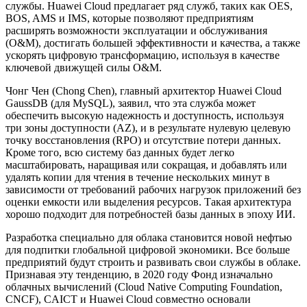
службы. Huawei Cloud предлагает ряд служб, таких как OES,
BOS, AMS и IMS, которые позволяют предприятиям
расширять возможности эксплуатации и обслуживания
(O&M), достигать большей эффективности и качества, а также
ускорять цифровую трансформацию, используя в качестве
ключевой движущей силы O&M.
Чонг Чен (Chong Chen), главный архитектор Huawei Cloud
GaussDB (для MySQL), заявил, что эта служба может
обеспечить высокую надежность и доступность, используя
три зоны доступности (AZ), и в результате нулевую целевую
точку восстановления (RPO) и отсутствие потери данных.
Кроме того, всю систему баз данных будет легко
масштабировать, наращивая или сокращая, и добавлять или
удалять копии для чтения в течение нескольких минут в
зависимости от требований рабочих нагрузок приложений без
оценки емкости или выделения ресурсов. Такая архитектура
хорошо подходит для потребностей базы данных в эпоху ИИ.
Разработка специально для облака становится новой нефтью
для подпитки глобальной цифровой экономики. Все больше
предприятий будут строить и развивать свои службы в облаке.
Признавая эту тенденцию, в 2020 году Фонд изначально
облачных вычислений (Cloud Native Computing Foundation,
CNCF), CAICT и Huawei Cloud совместно основали