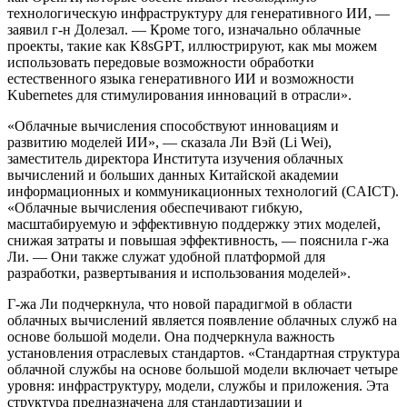
технологическую инфраструктуру для генеративного ИИ, —
заявил г-н Долезал. — Кроме того, изначально облачные
проекты, такие как K8sGPT, иллюстрируют, как мы можем
использовать передовые возможности обработки
естественного языка генеративного ИИ и возможности
Kubernetes для стимулирования инноваций в отрасли».
«Облачные вычисления способствуют инновациям и
развитию моделей ИИ», — сказала Ли Вэй (Li Wei),
заместитель директора Института изучения облачных
вычислений и больших данных Китайской академии
информационных и коммуникационных технологий (CAICT).
«Облачные вычисления обеспечивают гибкую,
масштабируемую и эффективную поддержку этих моделей,
снижая затраты и повышая эффективность, — пояснила г-жа
Ли. — Они также служат удобной платформой для
разработки, развертывания и использования моделей».
Г-жа Ли подчеркнула, что новой парадигмой в области
облачных вычислений является появление облачных служб на
основе большой модели. Она подчеркнула важность
установления отраслевых стандартов. «Стандартная структура
облачной службы на основе большой модели включает четыре
уровня: инфраструктуру, модели, службы и приложения. Эта
структура предназначена для стандартизации и