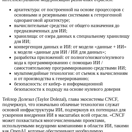
архитектура: от построенной на основе процессоров с
основными и резервными системами к гетерогенной
одноранговой архитектуре;
вычислительные средства: от общего назначения до
предназначенных для ИИ;
хранилища: от озера данных к специальному хранилищу
для ИИ;
конвергенция данных и ИИ: от модели «данные + ИИ»
к модели «данные для ИИ / ИИ для данных»;
разработка приложений: от полного/низкого/нулевого
кода к программированию с помощью ИИ /
самостоятельному программированию средствами ИИ;
мультимедийные технологии: от съемок к вычислениям
и от производства к генерированию;
безопасность: от кибер- и информационной
безопасности к подходу на основе нулевого доверия
Тейлор Долезал (Taylor Dolezal), глава экосистемы CNCF,
подчеркнул, что изначально облачные технологии служат
основой инфраструктуры ИИ, подчеркнув их потенциал для
ускорения внедрения ИИ в масштабах всей отрасли. «CNCF
может похвастаться многочисленными проектами,
используемыми ведущими компаниями в области ИИ, такими
как OpenAI, которые обеспечивают необходимую