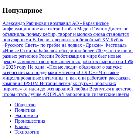
Популярное
Александр Рабинович возглавил АО «Евразийское
информационное агентство Глобал Медиа Групп»
Диетолог
объяснила, почему кефир, творог и молоко снова становятся
популярными
В Твери завершился юбилейный XV Кубок
«Русского Света» по гребле на лодках «Дракон»
Фестиваль
«Новые Огни на Байкале» объединил более 700 участников из
разных регионов России
Роботизация в мире бьет новые
рекорды: количество промышленных роботов выросло на 15%
в 2025 году
Не одна: «Новые люди» объявляют о запуске
всероссийской поддержки матерей «СОЛО+»
Что такое
мицеллированные витамины, и как они работают, рассказала
компания IPSUM
История легенды: путь «Тирольских
пирогов» от идеи до всенародной любви
Вернуться в детство,
чтобы стать лучше
ARTPLAY заполонили гигантские цветы
Общество
Политика
Экономика
Происшествия
В мире
Технологии