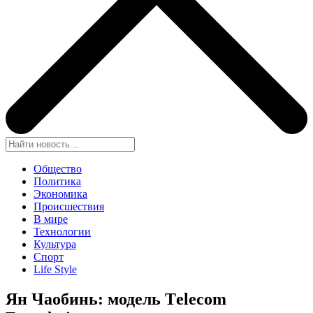
Общество
Политика
Экономика
Происшествия
В мире
Технологии
Культура
Спорт
Life Style
Ян Чаобинь: модель Тelecom