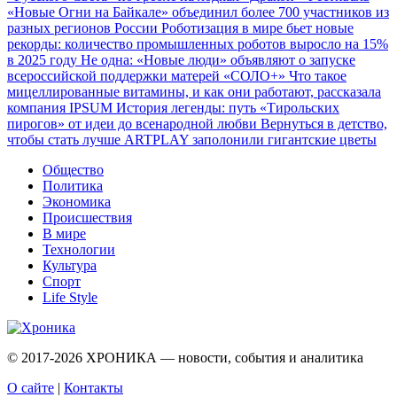
«Новые Огни на Байкале» объединил более 700 участников из
разных регионов России
Роботизация в мире бьет новые
рекорды: количество промышленных роботов выросло на 15%
в 2025 году
Не одна: «Новые люди» объявляют о запуске
всероссийской поддержки матерей «СОЛО+»
Что такое
мицеллированные витамины, и как они работают, рассказала
компания IPSUM
История легенды: путь «Тирольских
пирогов» от идеи до всенародной любви
Вернуться в детство,
чтобы стать лучше
ARTPLAY заполонили гигантские цветы
Общество
Политика
Экономика
Происшествия
В мире
Технологии
Культура
Спорт
Life Style
© 2017-2026
ХРОНИКА — новости, события и аналитика
О сайте
|
Контакты