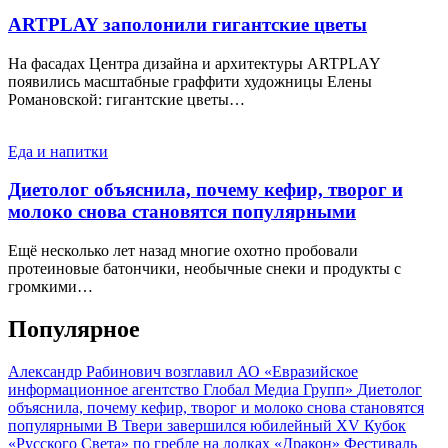
ARTPLAY заполонили гигантские цветы
На фасадах Центра дизайна и архитектуры ARTPLAY
появились масштабные граффити художницы Елены
Романовской: гигантские цветы…
Еда и напитки
Диетолог объяснила, почему кефир, творог и
молоко снова становятся популярными
Ещё несколько лет назад многие охотно пробовали
протеиновые батончики, необычные снеки и продукты с
громкими…
Популярное
Александр Рабинович возглавил АО «Евразийское
информационное агентство Глобал Медиа Групп»
Диетолог
объяснила, почему кефир, творог и молоко снова становятся
популярными
В Твери завершился юбилейный XV Кубок
«Русского Света» по гребле на лодках «Дракон»
Фестиваль