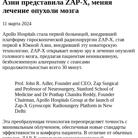
Азии представ
ила ZAP-X, меняя
лечение опухоли мозга
11 марта 2024
Apollo Hospitals стала первой больницей, внедрившей
платформу гироскопической радиохирургии ZAP-X, став
первой в Южной Азии, внедрившей эту новаторскую
технологию. ZAP-X открывает новую эру в лечении опухолей
головного мозга, предлагая пациентам неинвазивную,
безболезненную альтернативу с сеансами
продолжительностью всего 30 минут.
Prof. John R. Adler, Founder and CEO, Zap Surgical
and Professor of Neurosurgery, Stanford School of
Medicine and Dr Prathap Chandra Reddy, Founder
Chairman, Apollo Hospitals Group at the launch of
Zap-X Gyroscopic Radiosurgery Platform in New
Delhi
Эта преобразующая технология переопределяет точность с
минимальным облучением, обеспечивая новые стандарты
эффективности и комфорта пациента. В отличие от обычных