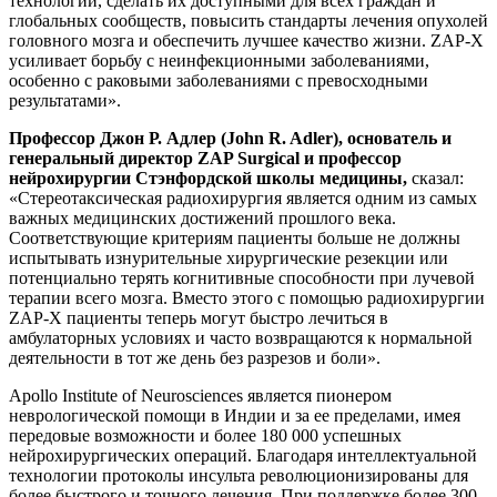
технологии, сделать их доступными для всех граждан и
глобальных сообществ, повысить стандарты лечения опухолей
головного мозга и обеспечить лучшее качество жизни. ZAP-X
усиливает борьбу с неинфекционными заболеваниями,
особенно с раковыми заболеваниями с превосходными
результатами».
Профессор Джон Р. Адлер (John R. Adler), основатель и
генеральный директор ZAP Surgical и профессор
нейрохирургии Стэнфордской школы медицины,
сказал:
«Стереотаксическая радиохирургия является одним из самых
важных медицинских достижений прошлого века.
Соответствующие критериям пациенты больше не должны
испытывать изнурительные хирургические резекции или
потенциально терять когнитивные способности при лучевой
терапии всего мозга. Вместо этого с помощью радиохирургии
ZAP-X пациенты теперь могут быстро лечиться в
амбулаторных условиях и часто возвращаются к нормальной
деятельности в тот же день без разрезов и боли».
Apollo Institute of Neurosciences является пионером
неврологической помощи в Индии и за ее пределами, имея
передовые возможности и более 180 000 успешных
нейрохирургических операций. Благодаря интеллектуальной
технологии протоколы инсульта революционизированы для
более быстрого и точного лечения. При поддержке более 300