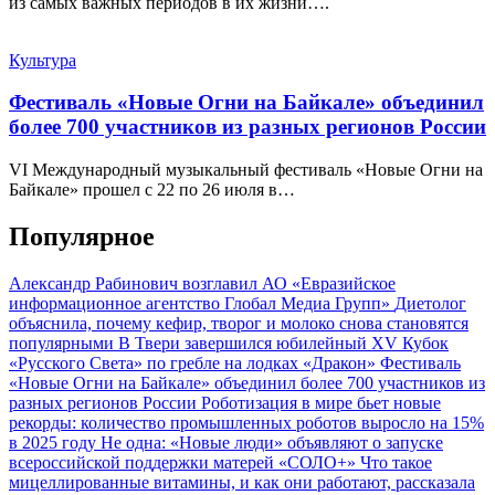
из самых важных периодов в их жизни….
Культура
Фестиваль «Новые Огни на Байкале» объединил
более 700 участников из разных регионов России
VI Международный музыкальный фестиваль «Новые Огни на
Байкале» прошел с 22 по 26 июля в…
Популярное
Александр Рабинович возглавил АО «Евразийское
информационное агентство Глобал Медиа Групп»
Диетолог
объяснила, почему кефир, творог и молоко снова становятся
популярными
В Твери завершился юбилейный XV Кубок
«Русского Света» по гребле на лодках «Дракон»
Фестиваль
«Новые Огни на Байкале» объединил более 700 участников из
разных регионов России
Роботизация в мире бьет новые
рекорды: количество промышленных роботов выросло на 15%
в 2025 году
Не одна: «Новые люди» объявляют о запуске
всероссийской поддержки матерей «СОЛО+»
Что такое
мицеллированные витамины, и как они работают, рассказала