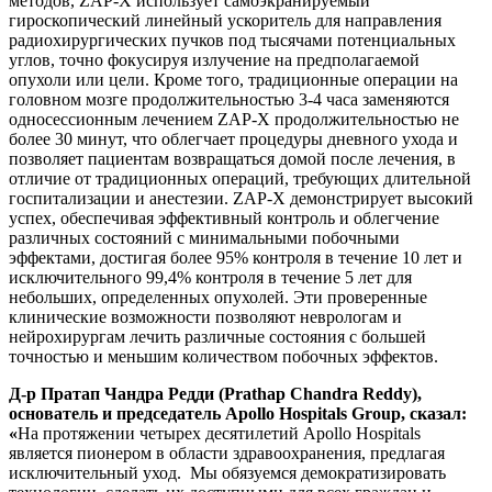
методов, ZAP-X использует самоэкранируемый
гироскопический линейный ускоритель для направления
радиохирургических пучков под тысячами потенциальных
углов, точно фокусируя излучение на предполагаемой
опухоли или цели. Кроме того, традиционные операции на
головном мозге продолжительностью 3-4 часа заменяются
односессионным лечением ZAP-X продолжительностью не
более 30 минут, что облегчает процедуры дневного ухода и
позволяет пациентам возвращаться домой после лечения, в
отличие от традиционных операций, требующих длительной
госпитализации и анестезии. ZAP-X демонстрирует высокий
успех, обеспечивая эффективный контроль и облегчение
различных состояний с минимальными побочными
эффектами, достигая более 95% контроля в течение 10 лет и
исключительного 99,4% контроля в течение 5 лет для
небольших, определенных опухолей. Эти проверенные
клинические возможности позволяют неврологам и
нейрохирургам лечить различные состояния с большей
точностью и меньшим количеством побочных эффектов.
Д-р Пратап Чандра Редди (Prathap Chandra Reddy),
основатель и председатель Apollo Hospitals Group, сказал:
«
На протяжении четырех десятилетий Apollo Hospitals
является пионером в области здравоохранения, предлагая
исключительный уход. Мы обязуемся демократизировать