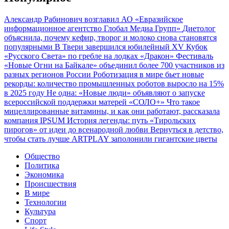
Александр Рабинович возглавил АО «Евразийское
информационное агентство Глобал Медиа Групп»
Диетолог
объяснила, почему кефир, творог и молоко снова становятся
популярными
В Твери завершился юбилейный XV Кубок
«Русского Света» по гребле на лодках «Дракон»
Фестиваль
«Новые Огни на Байкале» объединил более 700 участников из
разных регионов России
Роботизация в мире бьет новые
рекорды: количество промышленных роботов выросло на 15%
в 2025 году
Не одна: «Новые люди» объявляют о запуске
всероссийской поддержки матерей «СОЛО+»
Что такое
мицеллированные витамины, и как они работают, рассказала
компания IPSUM
История легенды: путь «Тирольских
пирогов» от идеи до всенародной любви
Вернуться в детство,
чтобы стать лучше
ARTPLAY заполонили гигантские цветы
Общество
Политика
Экономика
Происшествия
В мире
Технологии
Культура
Спорт