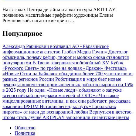
На фасадах Центра дизайна и архитектуры ARTPLAY
появились масштабные граффити художницы Елены
Романовской: гигантские цветы…
Популярное
Александр Рабинович возглавил АО «Евразийское
информационное агентство Глобал Медиа Групп»
Диетолог
объяснила, почему кефир, творог и молоко снова становятся
популярными
В Твери завершился юбилейный XV Кубок
«Русского Света» по гребле на лодках «Дракон»
Фестиваль
«Новые Огни на Байкале» объединил более 700 участников из
разных регионов России
Роботизация в мире бьет новые
рекорды: количество промышленных роботов выросло на 15%
в 2025 году
Не одна: «Новые люди» объявляют о запуске
всероссийской поддержки матерей «СОЛО+»
Что такое
мицеллированные витамины, и как они работают, рассказала
компания IPSUM
История легенды: путь «Тирольских
пирогов» от идеи до всенародной любви
Вернуться в детство,
чтобы стать лучше
ARTPLAY заполонили гигантские цветы
Общество
Политика