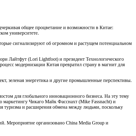
дчеркивая общее процветание и возможности в Китае:
ком университете.
оторые сигнализируют об огромном и растущем потенциальном
и Лайтфут (Lori Lightfoot) и президент Технологического
процесс модернизации Китая превратил страну в магнит для
ект, зеленая энергетика и другие промышленные перспективы.
остом для глобального инновационного бизнеса. На эту тему
 маркетингу Чикаго Майк Фасснахт (Mike Fassnacht) и
ния туризма и расширения обмена между людьми, поскольку
ий. Мероприятие организовано China Media Group и