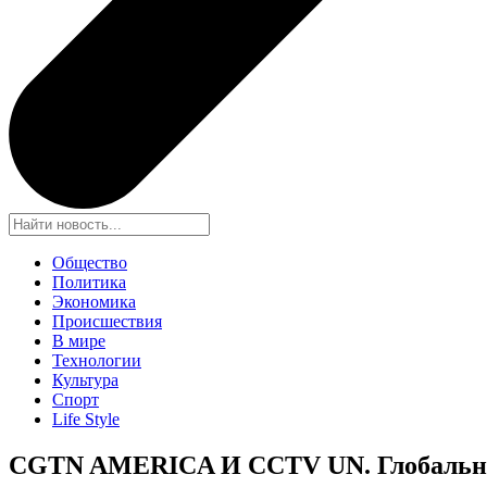
Общество
Политика
Экономика
Происшествия
В мире
Технологии
Культура
Спорт
Life Style
CGTN AMERICA И CCTV UN. Глобальный 