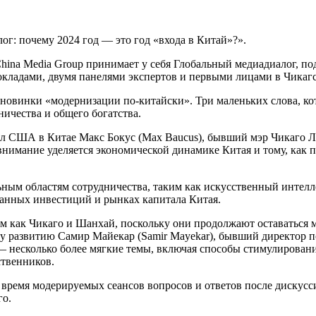
: почему 2024 год — это год «входа в Китай»?».
hina Media Group принимает у себя Глобальный медиадиалог, по
кладами, двумя панелями экспертов и первыми лицами в Чикагс
новинки «модернизации по-китайски». Три маленьких слова, к
ичества и общего богатства.
 США в Китае Макс Бокус (Max Baucus), бывший мэр Чикаго Лор
внимание уделяется экономической динамике Китая и тому, как 
ным областям сотрудничества, таким как искусственный интелл
ранных инвестиций и рынках капитала Китая.
 как Чикаго и Шанхай, поскольку они продолжают оставаться м
 развитию Самир Майекар (Samir Mayekar), бывший директор по
я — несколько более мягкие темы, включая способы стимулирова
ственников.
 время модерируемых сеансов вопросов и ответов после дискусс
го.