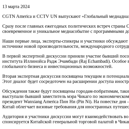
13 марта 2024
CGTN America и CCTV UN выпускают «Глобальный медиадиалог
Сразу после главных ежегодных политических встреч страны C
своевременное и уникальное медиасобытие с программными до
Наши первые лица, эксперты-спикеры и участники обсуждают 
источнике новой производительности, международного сотрудн
В первой экспертной дискуссии приняли участие бывший посол
института Иллинойса Радж Эчамбади (Raj Echambadi). Особое 
глобального бизнеса и инвестиционных возможностей.
Вторая экспертная дискуссия посвящена текущим и потенциаль
Этот диалог будет сосредоточен на расширении доступа иност
Обсуждения также будут посвящены городам-побратимам, таким
выступали бывший заместитель мэра Чикаго по экономическому
президент Wanxiang America Пин Ни (Pin Ni). На повестке дн
Китай облегчает визовые требования для иностранных путеше
Аудитория и участники дискуссии могут взаимодействовать во
спонсируется Китайской генеральной торговой палатой в Чика