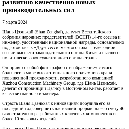
развитию качественно новых
производительных сил
7 марта 2024
Шань Цзэньхай (Shan Zenghai), депутат Всекитайского
собрания народных представителей (ВСНП) 14-го созыва и
инженер, удостоенный национальной награды, основательно
подготовился к «Двум сессиям» этого года — ежегодной
сессии высшего законодательного органа Китая и высшего
политического консультативного органа страны.
Он привез с собой фотографию с изображением самого
большого в мире высокотоннажного подъемного крана
повышенной проходимости, разработанного компанией
Xuzhou Construction Machinery Group, где Шань Цзэньхай,
делегат от провинции Цзянсу в Восточном Китае, работает в
качестве главного инженера.
Страсть Шаня Цзэньхая к инновациям побудила его за
последний год совершить настоящий прорыв: на его счету 46
самостоятельно разработанных ключевых компонентов и
более 10 знаковых изделий.
По словам Шаня Цзэньхая, источником вдохновения стал для