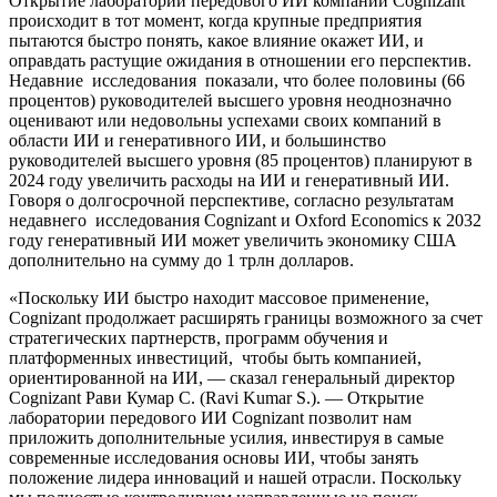
Открытие лаборатории передового ИИ компании Cognizant
происходит в тот момент, когда крупные предприятия
пытаются быстро понять, какое влияние окажет ИИ, и
оправдать растущие ожидания в отношении его перспектив.
Недавние исследования показали, что более половины (66
процентов) руководителей высшего уровня неоднозначно
оценивают или недовольны успехами своих компаний в
области ИИ и генеративного ИИ, и большинство
руководителей высшего уровня (85 процентов) планируют в
2024 году увеличить расходы на ИИ и генеративный ИИ.
Говоря о долгосрочной перспективе, согласно результатам
недавнего исследования Cognizant и Oxford Economics к 2032
году генеративный ИИ может увеличить экономику США
дополнительно на сумму до 1 трлн долларов.
«Поскольку ИИ быстро находит массовое применение,
Cognizant продолжает расширять границы возможного за счет
стратегических партнерств, программ обучения и
платформенных инвестиций, чтобы быть компанией,
ориентированной на ИИ, — сказал генеральный директор
Cognizant Рави Кумар С. (Ravi Kumar S.). — Открытие
лаборатории передового ИИ Cognizant позволит нам
приложить дополнительные усилия, инвестируя в самые
современные исследования основы ИИ, чтобы занять
положение лидера инноваций и нашей отрасли. Поскольку