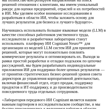
мы полностью контролируем направленные на поиск
решений отношения с клиентами, мы имеем уникальный
ракурс для оценки предприятий, отраслей и их потребностей
в ИИ. Мы уделяем особое внимание исследованиям и
разработкам в области ИИ, чтобы заложить основу для
лучших результатов для бизнеса и лучшего будущего».
Научившись использовать большие языковые модели (LLM) в
качестве способных работников умственного труда,
исследователи и разработчики лаборатории станут
использовать платформу ИИ Cognizant Neuro™ для
организации из моделей LLM систем ИИ для принятия
решений, которые могут положительно повлиять
коммерческие результаты и оптимизировать их. Выходя за
рамки простой разработки и отладки подсказок по цепочке
рассуждений, мы будем разрабатывать индивидуальные
приложения ИИ для поддержки более ценных результатов —
от принятия стратегических бизнес-решений уровня совета
директоров до управления корпоративной деятельностью,
включая финансовый отдел, отдел продаж, поддержку
продуктов и ИТ-поддержку, и до производительности
повседневного труда отдельных сотрудников.
«Лаборатория передового ИИ Cognizant является нашим
важным партнером в исследовательском сообществе, и мы
быстро присоединились к ведущимся работам в области