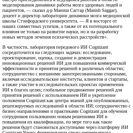
моделирования динамики работы мозга здоровых людей и
пациентов, — сказал д-р Маниш Саггар (Manish Saggar),
доцент и директор лаборатории динамики мозга медицинской
школы Стэнфордского университета. — Я в восторге от
наших совместных успехов, а также от их потенциального
влияния не только на развитие науки, но и на разработку
новых методов лечения психических расстройств».
В частности, лаборатория передового ИИ Cognizant
сосредоточится на следующих задачах: исследование,
проектирование, оценка, создание и демонстрация
инновационных решений ИИ для повышения коммерческой
эффективности и принятия решений в различных областях;
сотрудничество с внешними заинтересованными сторонами,
включая исследовательские институты, клиентов и стартапы,
а также участие в исследовательских проектах применения
ИИ в благих целях; глобальное продвижение решений для
принятия решений с использованием ИИ и укрепление
положения Cognizant как центра знаний для опубликованных,
рецензируемых исследований в области ИИ; сотрудничество с
бизнес-направлениями и практиками Cognizant для обучения
сотрудников пользованию новым решениями ИИ и
повышения их квалификации, по мере того как такие
решения будут становиться доступными через платформу ИИ
Cognizant Neuro; формирование среды непрерывного