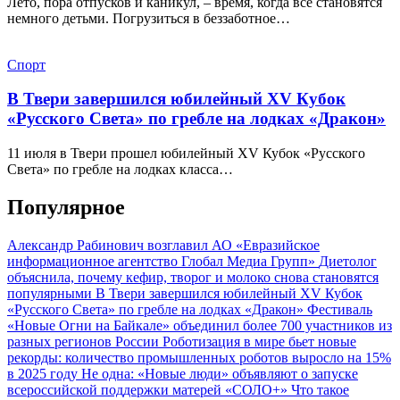
Лето, пора отпусков и каникул, – время, когда все становятся
немного детьми. Погрузиться в беззаботное…
Спорт
В Твери завершился юбилейный XV Кубок
«Русского Света» по гребле на лодках «Дракон»
11 июля в Твери прошел юбилейный XV Кубок «Русского
Света» по гребле на лодках класса…
Популярное
Александр Рабинович возглавил АО «Евразийское
информационное агентство Глобал Медиа Групп»
Диетолог
объяснила, почему кефир, творог и молоко снова становятся
популярными
В Твери завершился юбилейный XV Кубок
«Русского Света» по гребле на лодках «Дракон»
Фестиваль
«Новые Огни на Байкале» объединил более 700 участников из
разных регионов России
Роботизация в мире бьет новые
рекорды: количество промышленных роботов выросло на 15%
в 2025 году
Не одна: «Новые люди» объявляют о запуске
всероссийской поддержки матерей «СОЛО+»
Что такое