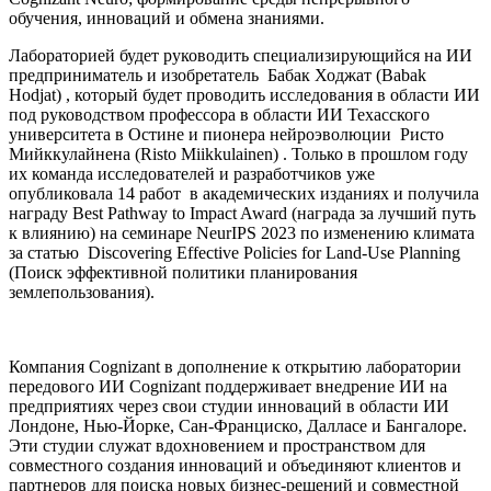
обучения, инноваций и обмена знаниями.
Лабораторией будет руководить специализирующийся на ИИ
предприниматель и изобретатель Бабак Ходжат (Babak
Hodjat) , который будет проводить исследования в области ИИ
под руководством профессора в области ИИ Техасского
университета в Остине и пионера нейроэволюции Ристо
Мийккулайнена (Risto Miikkulainen) . Только в прошлом году
их команда исследователей и разработчиков уже
опубликовала 14 работ в академических изданиях и получила
награду Best Pathway to Impact Award (награда за лучший путь
к влиянию) на семинаре NeurIPS 2023 по изменению климата
за статью Discovering Effective Policies for Land-Use Planning
(Поиск эффективной политики планирования
землепользования).
Компания Cognizant в дополнение к открытию лаборатории
передового ИИ Cognizant поддерживает внедрение ИИ на
предприятиях через свои студии инноваций в области ИИ
Лондоне, Нью-Йорке, Сан-Франциско, Далласе и Бангалоре.
Эти студии служат вдохновением и пространством для
совместного создания инноваций и объединяют клиентов и
партнеров для поиска новых бизнес-решений и совместной